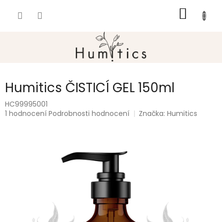
Přejít
NÁKUP
na
obsah
KOŠÍK
Humitics ČISTICÍ GEL 150ml
HC99995001
Průměrné
1 hodnocení
Podrobnosti hodnocení
Značka:
Humitics
hodnocení
produktu
je
5,0
z
5
hvězdiček.