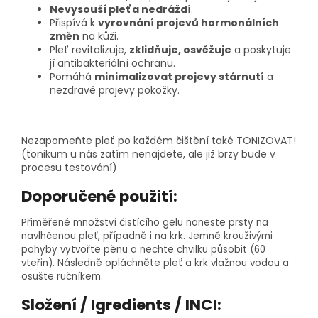
Nevysouší pleť a nedráždí
.
Přispívá k
vyrovnání projevů hormonálních
změn
na kůži.
Pleť revitalizuje,
zklidňuje, osvěžuje
a poskytuje
jí antibakteriální ochranu.
Pomáhá
minimalizovat projevy stárnutí
a
nezdravé projevy pokožky.
Nezapomeňte pleť po každém čištění také TONIZOVAT!
(tonikum u nás zatím nenajdete, ale již brzy bude v
procesu testování)
Doporučené použití:
Přiměřené množství
čistícího gelu
naneste
prsty
na
navlhčenou pleť, případně i na krk. Jemně krouživými
pohyby vytvořte pěnu a nechte chvilku působit (60
vteřin). Následně opláchněte
pleť a krk
vlažnou vodou a
osušte ručníkem.
Složení / Igredients / INCI: