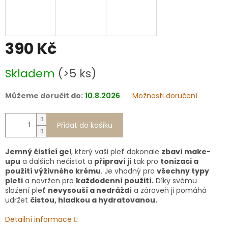
390 Kč
Měrná
Skladem
(>5 ks)
cena:
Můžeme doručit do:
10.8.2026
Možnosti doručení
Přidat do košíku
Jemný čistící gel
, který vaši pleť dokonale
zbaví make-
upu
a dalších nečistot a
připraví ji
tak pro
tonizaci a
použití výživného krému
. Je vhodný pro
všechny typy
pleti
a navržen pro
každodenní použití.
Díky svému
složení pleť
nevysouší a nedráždí
a zároveň ji pomáhá
udržet
čistou, hladkou a hydratovanou.
Detailní informace