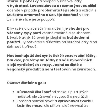
stárnutí pokožky
a podpoří humitové látky
v hydrataci.
Levandulovou a rozmarýnovou silici
oceníte v případě
problematičtější pleti
a extrakt z
Muškátu omamného a Šalvěje lékařské
v tom
zmíněné silice ještě podpoří.
Díky svému univerzálnímu složení
je vhodný pro
všechny typy pleti
včetně mastné a se sklonem
k tvorbě akné. Zároveň je ideální na
každodenní
použití
. Byl vytvořen s důrazem na přírodní látky a na
šetrnost k přírodě.
Neobsahuje žádné syntetické konzervační látky,
barviva, parfémy ani látky na bázi minerálních
olejů vyráběných z ropy. Jedná se čistě o
veganský produkt a není testován na zvířatech.
ÚČINKY čistícího gelu
Důkladně čistí pleť
od make-upu a jiných
nečistot, ale zároveň nevysouší a nedráždí.
Pomáhá normalizovat a
vyrovnávat tvorbu
kožního mazu
, ale přitom pleť nevysušuje.