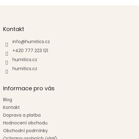
Z
á
p
a
Kontakt
t
í
info
@
humitics.cz
+420 777 223 121
humitics.cz
humitics.cz
Informace pro vás
Blog
Kontakt
Doprava a platba
Hodnocení obchodu
Obchodní podmínky
Ochrana osobních údajů