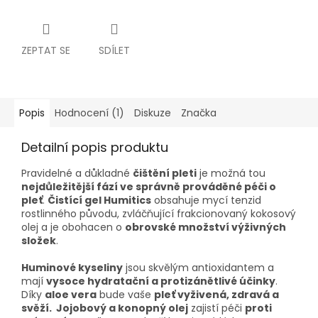
ZEPTAT SE
SDÍLET
Popis
Hodnocení (1)
Diskuze
Značka
Detailní popis produktu
Pravidelné a důkladné
čištění pleti
je možná tou
nejdůležitější fází ve správně prováděné péči o
pleť
.
Čistící gel Humitics
obsahuje mycí tenzid
rostlinného původu, zvláčňující frakcionovaný kokosový
olej a je obohacen o
obrovské množství výživných
složek
.
Huminové kyseliny
jsou skvělým antioxidantem a
mají
vysoce hydratační a protizánětlivé účinky
.
Díky
aloe vera
bude vaše
pleť vyživená, zdravá a
svěží. Jojobový a konopný olej
zajistí péči
proti