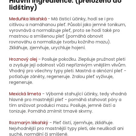
Hlavní ingredience: (přeloženo do
lidštiny)
Meduňka lékařská
- Má čisticí účinky, hodí se i pro
citlivou a namáhanou pleť. Působí jako jemné tonikum,
vyrovnává a normalizuje pleť, proto se hodí také pro
mastnou a smíšenou pleť (pomáhá obnovit
rovnováhu a normalizuje tvorbu kožního mazu).
Zklidňuje, zjemňuje, urychluje hojení.
Hroznový olej
- Posiluje pokožku. Zlepšuje pružnost pleti
a zvyšuje její odolnost vůči nepříznivým vnějším vlivům.
Vhodný pro všechny typy pleti. Mastná a aknózní pleť -
potlačuje záněty, regeneruje. Zralou pleť vyživuje,
regeneruje.
Mexická limeta
- Výborné stahující účinky, tedy vhodná
hlavně pro mastnější pleť - pomáhá stahovat póry a
tím snižovat produkci mazu. Posiluje, jemně čistí a
tonizuje. Pomáhá zmírnit tmavé skvrny.
Rozmarýn lékařský
- Pleť čistí, zjemňuje, zklidňuje.
Nejvhodnější pro mastnější typy pleti, ale neuškodí ani
suché, normální či smíšené.