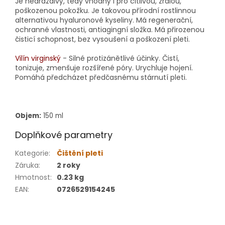
Je nedráždivý, tedy vhodný i pro citlivou, zralou,
poškozenou pokožku. Je takovou přírodní rostlinnou
alternativou hyaluronové kyseliny. Má regenerační,
ochranné vlastnosti, antiagingní složka. Má přirozenou
čisticí schopnost, bez vysoušení a poškození pleti.
Vilín
virginský
- Silné protizánětlivé účinky. Čistí,
tonizuje, zmenšuje rozšířené póry. Urychluje hojení.
Pomáhá předcházet předčasnému stárnutí pleti.
Objem:
150 ml
Doplňkové parametry
Kategorie
:
Čištění pleti
Záruka
:
2 roky
Hmotnost
:
0.23 kg
EAN
:
0726529154245