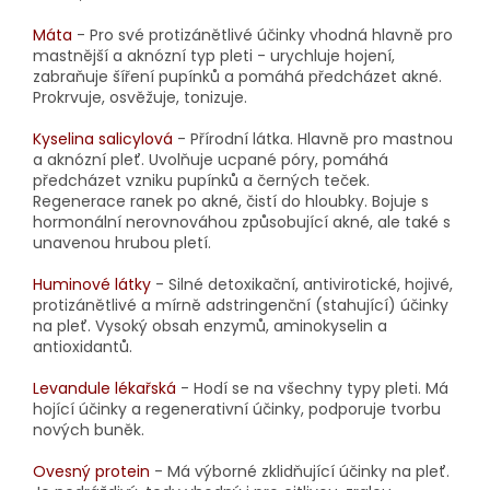
Máta
- Pro své protizánětlivé účinky vhodná hlavně pro
mastnější a aknózní typ pleti - urychluje hojení,
zabraňuje šíření pupínků a pomáhá předcházet akné.
Prokrvuje, osvěžuje, tonizuje.
Kyselina
salicylová
- Přírodní látka. Hlavně pro mastnou
a aknózní pleť. Uvolňuje ucpané póry, pomáhá
předcházet vzniku pupínků a černých teček.
Regenerace ranek po akné, čistí do hloubky. Bojuje s
hormonální nerovnováhou způsobující akné, ale také s
unavenou hrubou pletí.
Huminové látky
-
Silné detoxikační, antivirotické, hojivé,
protizánětlivé a mírně adstringenční (stahující) účinky
na pleť. Vysoký obsah enzymů, aminokyselin a
antioxidantů.
Levandule
lékařská
- Hodí se na všechny typy pleti. Má
hojící účinky a regenerativní účinky, podporuje tvorbu
nových buněk.
Ovesný
protein
-
Má výborné zklidňující účinky na pleť.