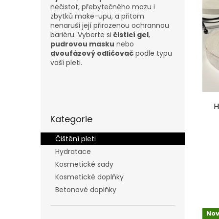
o
k
nečistot, přebytečného mazu i
d
t
zbytků make-upu, a přitom
u
ů
nenaruší její přirozenou ochrannou
k
bariéru. Vyberte si
čisticí gel
,
t
pudrovou masku
nebo
dvoufázový odličovač
podle typu
ů
vaší pleti.
P
o
H
Přeskočit
s
Kategorie
kategorie
t
r
Čištění pleti
a
Hydratace
n
Kosmetické sady
n
í
Kosmetické doplňky
p
Betonové doplňky
a
n
Nov