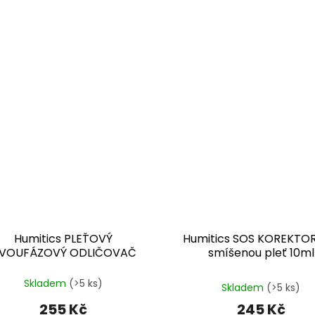
Humitics PLEŤOVÝ
Humitics SOS KOREKTOR
VOUFÁZOVÝ ODLIČOVAČ
smíšenou pleť 10ml
200ml
Průměrné
Skladem
(>5 ks)
hodnocení
Skladem
(>5 ks)
produktu
255 Kč
245 Kč
je