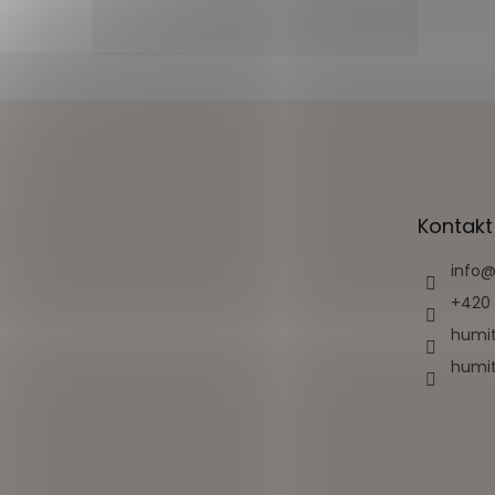
Z
á
p
a
t
Kontakt
í
info
+420 
humit
humit