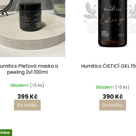
umitics Pleťová maska a
Humitics ČISTICÍ GEL 1
peeling 2v1 100ml
Průměrné
Skladem
(>5 ks)
hodnocení
Skladem
(>5 ks)
produktu
395 Kč
390 Kč
je
5,0
Do košíku
Do košíku
z
5
hvězdiček.
inka