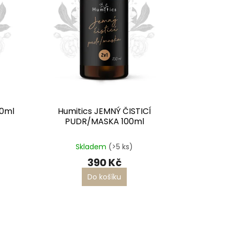
50ml
Humitics JEMNÝ ČISTICÍ
PUDR/MASKA 100ml
Průměrné
hodnocení
Skladem
(>5 ks)
produktu
390 Kč
je
5,0
Do košíku
z
5
hvězdiček.