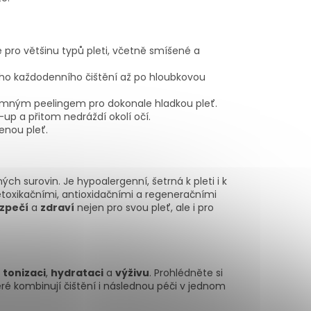
se pro většinu typů pleti, včetně smíšené a
ného každodenního čištění až po hloubkovou
jemným peelingem pro dokonale hladkou pleť.
up a přitom nedráždí okolí očí.
enou pleť.
ch surovin. Je hypoalergenní, šetrná k pleti i k
etoxikačními, antioxidačními a regeneračními
zpečí
a
zdraví
nejen pro svou pleť, ale i pro
–
tonizaci
,
hydrataci
a
výživu
. Prohlédněte si
teré kombinují čištění i následnou péči v jednom