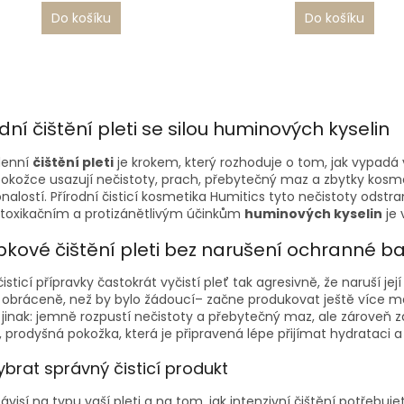
5,0
Do košíku
Do košíku
z
5
hvězdiček.
O
v
dní čištění pleti se silou huminových kyselin
l
á
denní
čištění pleti
je krokem, který rozhoduje o tom, jak vypadá v
d
okožce usazují nečistoty, prach, přebytečný maz a zbytky kosmeti
a
alostí. Přírodní čisticí kosmetika Humitics tyto nečistoty odstran
c
etoxikačním a protizánětlivým účinkům
huminových kyselin
je 
í
p
bkové čištění pleti bez narušení ochranné ba
r
v
isticí přípravky častokrát vyčistí pleť tak agresivně, že naruší jej
k
 obráceně, než by bylo žádoucí– začne produkovat ještě více m
y
 jinak: jemně rozpustí nečistoty a přebytečný maz, ale zároveň 
v
á, prodyšná pokožka, která je připravená lépe přijímat hydrataci a 
ý
p
ybrat správný čisticí produkt
i
s
ávisí na typu vaší pleti a na tom, jak intenzivní čištění potřebuje