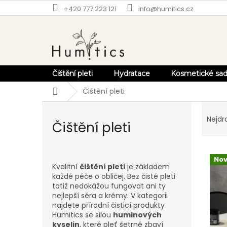
Přejít
+420 777 223 121
info@humitics.cz
na
obsah
Čištění pleti
Hydratace
Kosmetické sa
Domů
Čištění pleti
Ř
a
Nejdr
Čištění pleti
z
e
V
n
Nov
ý
í
Kvalitní
čištění pleti
je základem
p
p
každé péče o obličej. Bez čisté pleti
i
r
totiž nedokážou fungovat ani ty
s
o
nejlepší séra a krémy. V kategorii
p
d
najdete přírodní čisticí produkty
Humitics se silou
huminových
r
u
kyselin
, které pleť šetrně zbaví