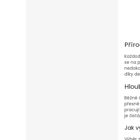
Příro
Každo
se na p
nedokon
díky d
Hlou
Běžné č
přesně
pracují
je čist
Jak v
Výběr z