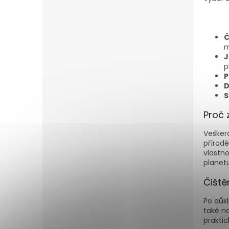
Č
m
J
p
P
D
S
Proč 
Veškerá
přírodě
vlastn
planetu
Čiště
Po důkl
také n
prakti