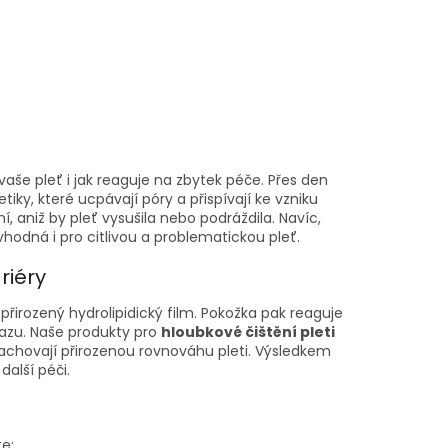
aše pleť i jak reaguje na zbytek péče. Přes den
ky, které ucpávají póry a přispívají ke vzniku
í, aniž by pleť vysušila nebo podráždila. Navíc,
vhodná i pro citlivou a problematickou pleť.
riéry
í přirozený hydrolipidický film. Pokožka pak reaguje
azu. Naše produkty pro
hloubkové čištění pleti
zachovají přirozenou rovnováhu pleti. Výsledkem
další péči.
te: