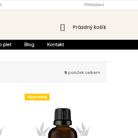
OBCHODU
OBCHODNÍ PODMÍNKY
Přihlášení
OCHRANA OSOBNÍCH ÚDA
NÁKUPNÍ
Prázdný košík
KOŠÍK
o pleť
Blog
Kontakt
5
položek celkem
Výprodej