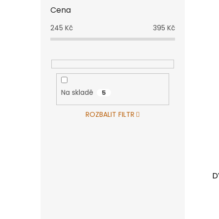
e
Cena
l
245
Kč
395
Kč
Na skladě
5
ROZBALIT FILTR
D