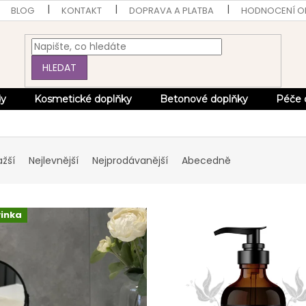
BLOG
KONTAKT
DOPRAVA A PLATBA
HODNOCENÍ 
HLEDAT
dy
Kosmetické doplňky
Betonové doplňky
Péče 
ažší
Nejlevnější
Nejprodávanější
Abecedně
inka