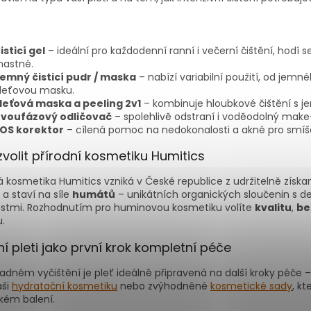
u
isticí gel
– ideální pro každodenní ranní i večerní čištění, hodí 
astné.
emný čisticí pudr / maska
– nabízí variabilní použití, od jem
leťovou masku.
leťová maska a peeling 2v1
– kombinuje hloubkové čištění s 
voufázový odličovač
– spolehlivě odstraní i voděodolný make-
OS korektor
– cílená pomoc na nedokonalosti a akné pro smíš
zvolit přírodní kosmetiku Humitics
 kosmetika Humitics vzniká v České republice z udržitelně získaný
 a staví na síle
humátů
– unikátních organických sloučenin s d
ostmi. Rozhodnutím pro huminovou kosmetiku volíte
kvalitu
,
be
.
ní pleti jako první krok kompletní péče
adném vyčištění je pleť ideálně připravená na další kroky péče 
aši
hydratační kosmetiku
nebo zvýhodněné
kosmetické sady
, k
ckém balení.