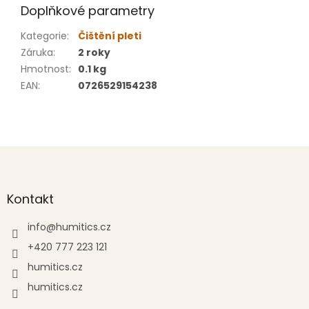
Doplňkové parametry
Kategorie
:
Čištění pleti
Záruka
:
2 roky
Hmotnost
:
0.1 kg
EAN
:
0726529154238
Z
á
p
a
Kontakt
t
í
info
@
humitics.cz
+420 777 223 121
humitics.cz
humitics.cz