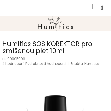
Přejít
NÁKUP
na
obsah
KOŠÍK
Humitics SOS KOREKTOR pro
smíšenou pleť 10ml
HC99995006
Průměrné
2 hodnocení
Podrobnosti hodnocení
Značka:
Humitics
hodnocení
produktu
je
5,0
z
5
hvězdiček.