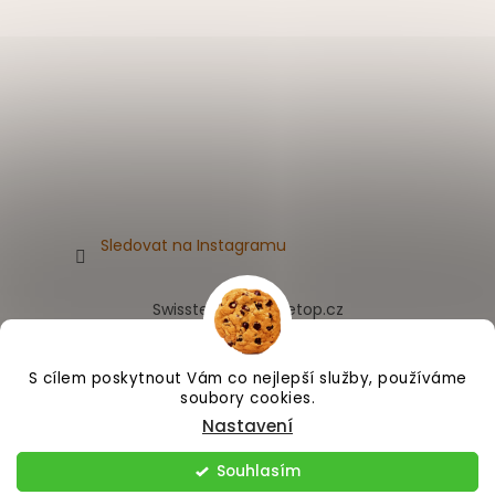
Sledovat na Instagramu
Swissten.eu
Appletop.cz
S cílem poskytnout Vám co nejlepší služby, používáme
soubory cookies.
Vytvořil Shoptet
Nastavení
Souhlasím
Copyright 2026
Humitics.cz
. Všechna práva vyhrazena.