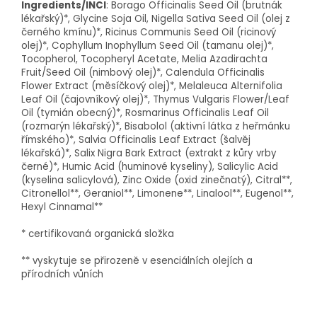
Ingredients/INCI
: Borago Officinalis Seed Oil (brutnák
lékařský)
*, Glycine Soja Oil, Nigella Sativa Seed Oil (olej z
černého kmínu)
*, Ricinus Communis Seed Oil (ricinový
olej)
*, Cophyllum Inophyllum Seed Oil (tamanu olej)
*,
Tocopherol, Tocopheryl Acetate, Melia Azadirachta
Fruit/Seed Oil (nimbový olej)
*, Calendula Officinalis
Flower Extract (měsíčkový olej)
*, Melaleuca Alternifolia
Leaf Oil (čajovníkový olej)
*, Thymus Vulgaris Flower/Leaf
Oil (tymián obecný)
*, Rosmarinus Officinalis Leaf Oil
(rozmarýn lékařský)
*, Bisabolol (aktivní látka z heřmánku
římského)
*, Salvia Officinalis Leaf Extract (šalvěj
lékařská)
*, Salix Nigra Bark Extract (extrakt z kůry vrby
černé)
*, Humic Acid (huminové kyseliny), Salicylic Acid
(kyselina salicylová), Zinc Oxide (oxid zinečnatý), Citral
*
*,
Citronellol
*
*, Geraniol
*
*, Limonene
*
*, Linalool
*
*, Eugenol
*
*,
Hexyl Cinnamal
*
*
* certifikovaná organická složka
*
* vyskytuje se přirozeně v esenciálních olejích a
přírodních vůních