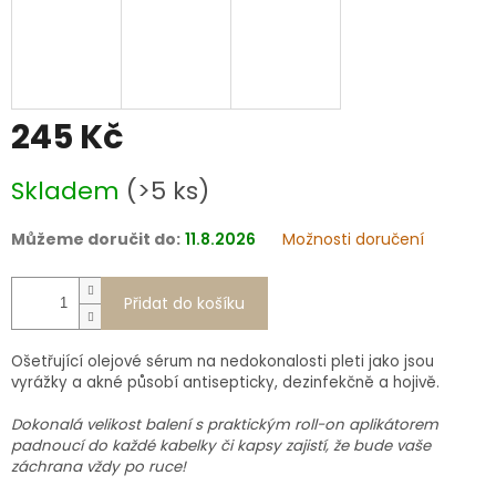
245 Kč
Měrná
Skladem
(>5 ks)
cena:
Můžeme doručit do:
11.8.2026
Možnosti doručení
Přidat do košíku
Ošetřující olejové sérum na nedokonalosti pleti jako jsou
vyrážky a akné působí antisepticky, dezinfekčně a hojivě.
Dokonalá velikost balení s praktickým roll-on aplikátorem
padnoucí do každé kabelky či kapsy zajistí, že bude vaše
záchrana vždy po ruce!