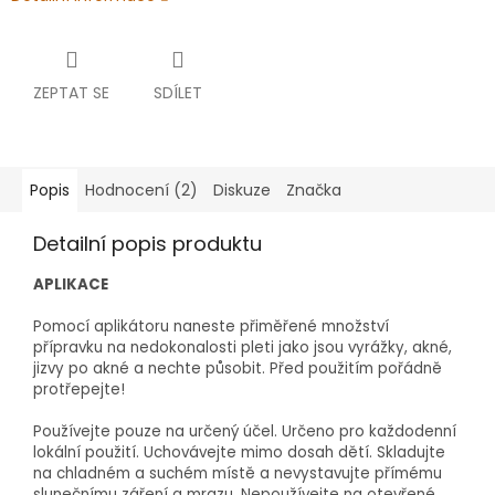
ZEPTAT SE
SDÍLET
Popis
Hodnocení (2)
Diskuze
Značka
Detailní popis produktu
APLIKACE
Pomocí aplikátoru naneste přiměřené množství
přípravku na nedokonalosti pleti jako jsou vyrážky, akné,
jizvy po akné a nechte působit. Před použitím pořádně
protřepejte!
Používejte pouze na určený účel. Určeno pro každodenní
lokální použití. Uchovávejte mimo dosah dětí. Skladujte
na chladném a suchém místě a nevystavujte přímému
slunečnímu záření a mrazu. Nepoužívejte na otevřené