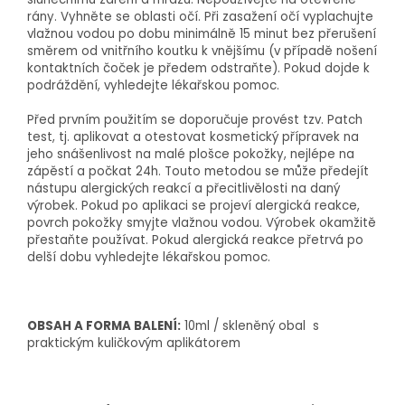
rány. Vyhněte se oblasti očí. Při zasažení očí vyplachujte
vlažnou vodou po dobu minimálně 15 minut bez přerušení
směrem od vnitřního koutku k vnějšímu (v případě nošení
kontaktních čoček je předem odstraňte). Pokud dojde k
podráždění, vyhledejte lékařskou pomoc.
Před prvním použitím se doporučuje provést tzv. Patch
test, tj. aplikovat a otestovat kosmetický přípravek na
jeho snášenlivost na malé plošce pokožky, nejlépe na
zápěstí a počkat 24h. Touto metodou se může předejít
nástupu alergických reakcí a přecitlivělosti na daný
výrobek. Pokud po aplikaci se projeví alergická reakce,
povrch pokožky smyjte vlažnou vodou. Výrobek okamžitě
přestaňte používat. Pokud alergická reakce přetrvá po
delší dobu vyhledejte lékařskou pomoc.
OBSAH A FORMA BALENÍ:
10ml / skleněný obal s
praktickým kuličkovým aplikátorem