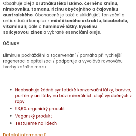
Obsahuje olej z
brutnáku lékařského
,
černého kmínu
,
nimbovníku
,
tamanu
,
ricinu obyčejného
a
čajovníku
australského
. Obohacené je také o uklidňující, tonizační a
antioxidační komplex z
měsíčkového extraktu
,
bisabololu,
vitamínu
E
, dále o
huminové látky
,
kyselinu
salicylovou
,
zinek
a vybrané
esenciální oleje
.
ÚČINKY
Eliminuje podráždění a začervenání / pomáhá při rychlejší
regeneraci a epitelizaci / podporuje a vyvolává rovnováhu
tvorby kožního mazu
Neobsahuje žádné syntetické konzervační látky, barviva,
parfémy ani látky na bázi minerálních olejů vyráběných z
ropy.
93,6% organický produkt
Veganský produkt
Testujeme na lidech
Detailní informace