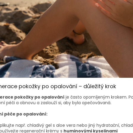
erace pokožky po opalování – důležitý krok
erace pokožky po opalování
je často opomíjeným krokem. Po 
vní péči a obnovu a zaslouží si, aby byla opečovávaná.
í péče po opalování:
plikujte např. chladivý gel s aloe vera nebo jiný hydratační, chladi
oužívejte regenerační krémy s
huminovými
kyselinami