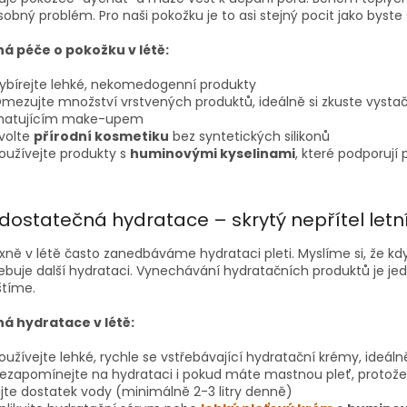
obný problém. Pro naši pokožku je to asi stejný pocit jako byste 
á péče o pokožku v létě:
ybírejte lehké, nekomedogenní produkty
mezujte množství vrstvených produktů, ideálně si zkuste vysta
atujícím make-upem
volte
přírodní kosmetiku
bez syntetických silikonů
oužívejte produkty s
huminovými
kyselinami
, které podporují
dostatečná hydratace – skrytý nepřítel letní
xně v létě často zanedbáváme hydrataci pleti. Myslíme si, že k
buje další hydrataci. Vynechávání hydratačních produktů je jedn
tíme.
á hydratace v létě:
oužívejte lehké, rychle se vstřebávající hydratační krémy, ideáln
ezapomínejte na hydrataci i pokud máte mastnou pleť, protože 
ijte dostatek vody (minimálně 2-3 litry denně)