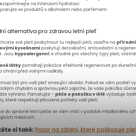
ezapomínejte na intenzivní hydrataci
yvarujte se produktů s alkoholem nebo parfémem
dní alternativa pro zdravou letní pleť
hcete své pleti poskytnout tu nejlepší péči, vsaďte na
přírodn
ovými
kyselinami
poskytují detoxikační, antioxidační a regenera
é. Jsou
hypoalergenní
a vhodné pro všechny typy pleti, včetně
ové
látky
pomáhají pokožce efektivně regenerovat po sluneční
 chrání před volnými radikály.
musí být pro vaši pleť stresující období. Pokud se vám podaří 
ickým chybám a správnou péčí zajistíte, že vaše pokožka zůstan
máte vyhráno. Pamatujte –
péče o pokožku v létě
vyžaduje trpěl
y, které respektují přirozené potřeby vaší pleti.
ce do správné letní péče se vám vrátí v podobě mladistvého vzhle
ujících měsících.
ěte si také:
Pozor na záření, které poškozuje ple