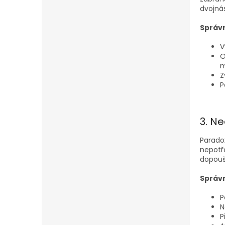
dvojnás
Správn
V
O
m
Z
P
3. Ne
Parado
nepotře
dopouš
Správn
P
N
P