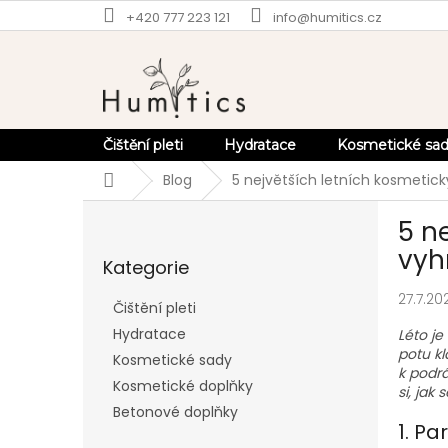
Přejít
+420 777 223 121
info@humitics.cz
na
obsah
Čištění pleti
Hydratace
Kosmetické sa
Domů
Blog
5 největších letních kosmetick
P
5 n
o
Přeskočit
s
vyh
Kategorie
kategorie
t
r
27.7.20
Čištění pleti
a
Hydratace
Léto je
n
potu k
Kosmetické sady
n
k podrá
í
Kosmetické doplňky
si, jak
p
Betonové doplňky
a
1. Pa