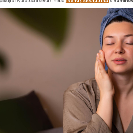
plikujte hydratační sérum nebo
lehký pleťový krém
s
humino