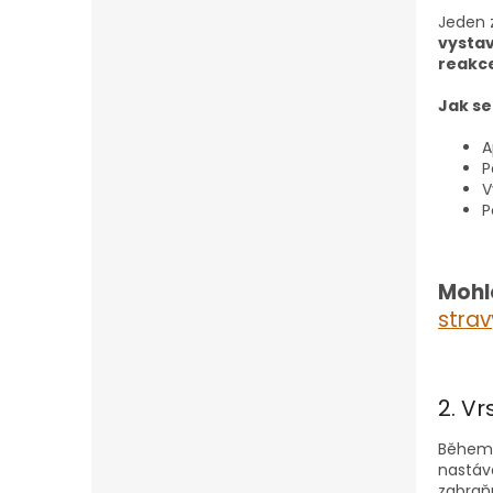
n
Jeden 
e
vystav
l
reakc
Jak s
A
P
V
P
Mohl
strav
2. V
Během 
nastává
zabraň