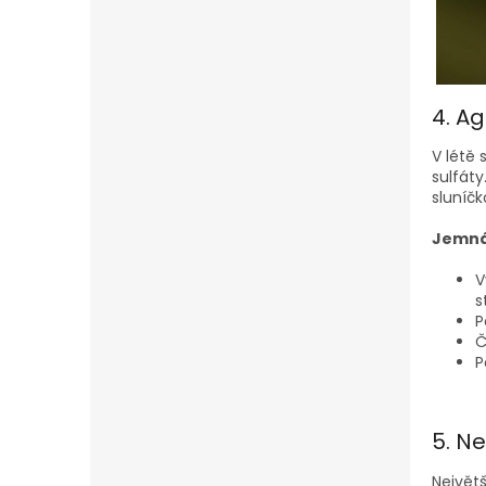
4. Ag
V létě 
sulfáty
sluníčk
Jemná 
V
s
P
Č
P
5. N
Největ