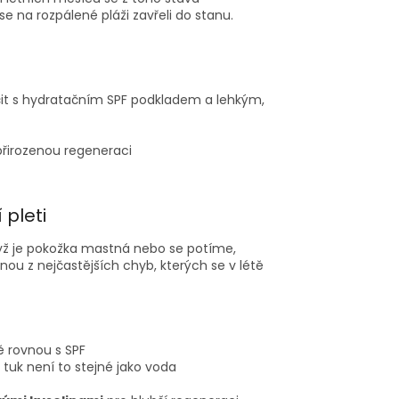
se na rozpálené pláži zavřeli do stanu.
čit s hydratačním SPF podkladem a lehkým,
 přirozenou regeneraci
 pleti
dyž je pokožka mastná nebo se potíme,
ou z nejčastějších chyb, kterých se v létě
ě rovnou s SPF
tuk není to stejné jako voda