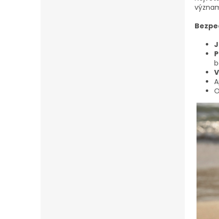
význa
Bezpe
J
P
b
V
A
O