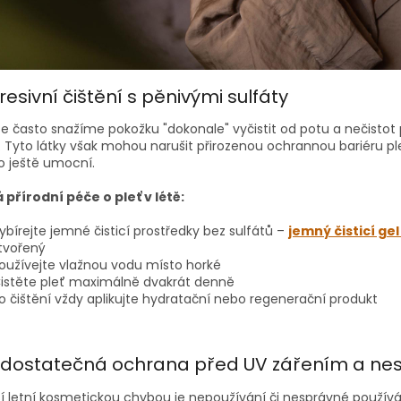
resivní čištění s pěnivými sulfáty
se často snažíme pokožku "dokonale" vyčistit od potu a nečistot
. Tyto látky však mohou narušit přirozenou ochrannou bariéru pl
o ještě umocní.
přírodní péče o pleť v létě:
ybírejte jemné čisticí prostředky bez sulfátů –
jemný čisticí ge
tvořený
oužívejte vlažnou vodu místo horké
istěte pleť maximálně dvakrát denně
o čištění vždy aplikujte hydratační nebo regenerační produkt
edostatečná ochrana před UV zářením a ne
ší letní kosmetickou chybou je nepoužívání či nesprávné používá