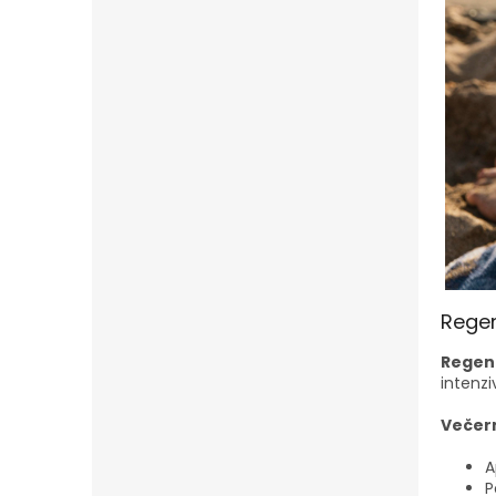
Regen
Regen
intenzi
Večern
A
P