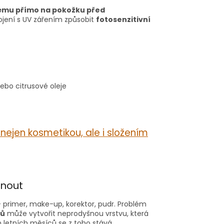
fému přímo na pokožku před
ojení s UV zářením způsobit
fotosenzitivní
ebo citrusové oleje
e nejen kosmetikou, ale i složením
hnout
rimer, make-up, korektor, pudr. Problém
nů
může vytvořit neprodyšnou vrstvu, která
 letních měsíců se z toho stává