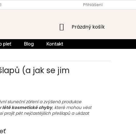
OBCHODU
OBCHODNÍ PODMÍNKY
Přihlášení
OCHRANA OSOBNÍCH ÚDA
NÁKUPNÍ
Prázdný košík
KOŠÍK
o pleť
Blog
Kontakt
lapů (a jak se jim
nzivní sluneční záření a zvýšená produkce
v létě kosmetické chyby
, které mohou vést
 projít pět nejčastějších přešlapů a ukázat
leť