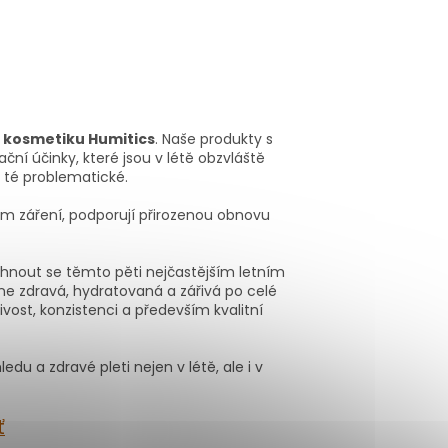
í kosmetiku
Humitics
. Naše produkty s
ční účinky, které jsou v létě obzvláště
 té problematické.
m záření, podporují přirozenou obnovu
vyhnout se těmto pěti nejčastějším letním
e zdravá, hydratovaná a zářivá po celé
ivost, konzistenci a především kvalitní
du a zdravé pleti nejen v létě, ale i v
ť