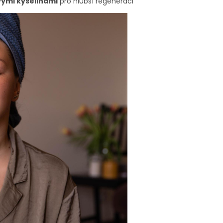
vými
kyselinami
pro hlubší regeneraci