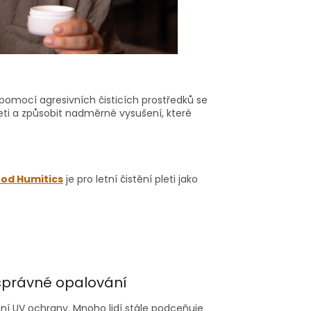
 pomocí agresivních čisticích prostředků se
eti a způsobit nadměrné vysušení, které
l od
Humitics
je pro letní čistění pleti jako
správné opalování
ní UV ochrany. Mnoho lidí stále podceňuje