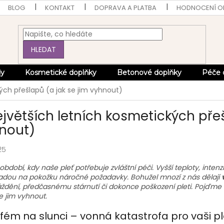
BLOG
KONTAKT
DOPRAVA A PLATBA
HODNOCENÍ 
HLEDAT
dy
Kosmetické doplňky
Betonové doplňky
Péče 
ých přešlapů (a jak se jim vyhnout)
ejvětších letních kosmetických přeš
nout)
25
 období, kdy naše pleť potřebuje zvláštní péči. Vyšší teploty, inte
ladou na pokožku náročné požadavky. Bohužel mnozí z nás dělají
ždění, předčasnému stárnutí či dokonce poškození pleti. Pojďme si
 se jim vyhnout.
rfém na slunci – vonná katastrofa pro vaši p