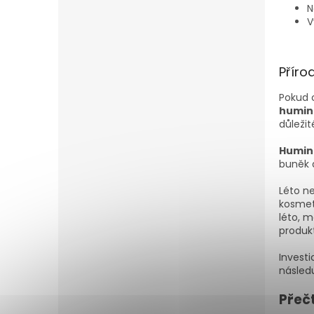
N
V
Příro
Pokud c
humin
důležit
Humin
buněk a
Léto ne
kosmet
léto, 
produkt
Investi
násled
Přečt