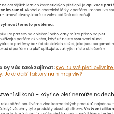
z nejčastějších letních kosmetických přešlapů je
aplikace par
ením slunci
. Alkohol a chemické látky v parfému mohou ve sp
e
– tmavé skvrny, které se velmi obtížně odstraňují.
e vyhnout tomuto problému:
plikujte parfém na oblečení nebo vlasy místo přímo na pleť
oužívejte parfém až večer, když už nejste vystaveni slunci
ybírejte parfémy bez fototoxických složek, jako jsou bergamot n
okud si parfém na pleť aplikujete, zakryjte místo oblečením
o by Vás také zajímat:
Kvalitu své pleti ovlivnít
y. Jaké další faktory na ni mají vliv?
rstvení silikonů – když se pleť nemůže nadec
roku běžně používáme více kosmetických produktů najednou – p
, když všechny tyto produkty obsahují silikony.
Vrstvení siliko
uje pokožce "dýchat" a může vést k ucpání pórů. Během teplých