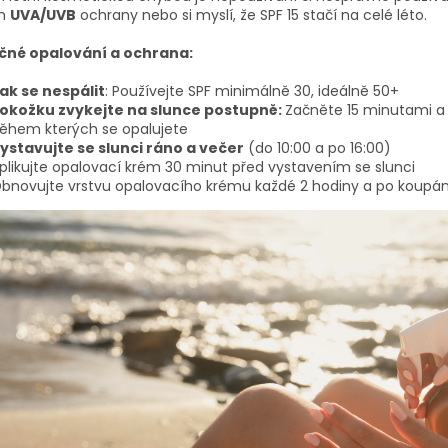
m
UVA/UVB
ochrany nebo si myslí, že SPF 15 stačí na celé léto.
čné opalování a ochrana:
ak se nespálit
: Používejte SPF minimálně 30, ideálně 50+
okožku zvykejte na slunce postupně:
Začněte 15 minutami a 
ěhem kterých se opalujete
ystavujte se slunci ráno a večer
(do 10:00 a po 16:00)
plikujte opalovací krém 30 minut před vystavením se slunci
bnovujte vrstvu opalovacího krému každé 2 hodiny a po koupán