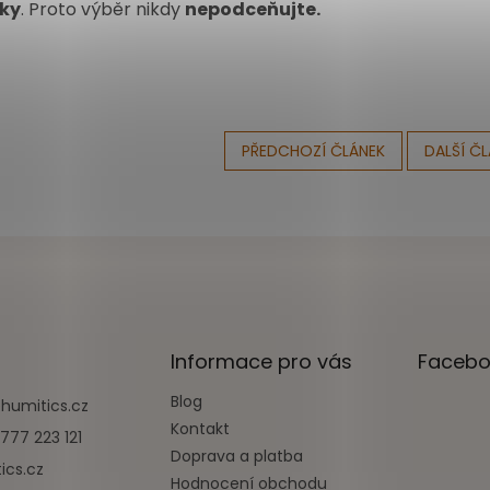
ky
. Proto výběr nikdy
nepodceňujte.
PŘEDCHOZÍ ČLÁNEK
DALŠÍ Č
Informace pro vás
Facebo
Blog
@
humitics.cz
Kontakt
777 223 121
Doprava a platba
ics.cz
Hodnocení obchodu