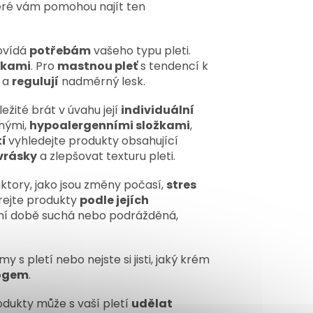
teré vám pomohou najít ten
povídá
potřebám
vašeho typu pleti.
žkami
. Pro
mastnou pleť
s tendencí k
 a
regulují
nadměrný lesk.
ležité brát v úvahu její
individuální
nými,
hypoalergenními složkami
,
tí
vyhledejte produkty obsahující
vrásky
a zlepšovat texturu pleti.
ktory, jako jsou změny počasí,
stres
bírejte produkty
podle jejích
ední době suchá nebo podrážděná,
y s pletí nebo nejste si jisti, jaký krém
logem
.
odukty může s vaší pletí
udělat