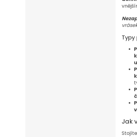
vnější
Neza
vrásek
Typy 
P
k
u
P
k
t
P
č
P
v
Jak 
Stojít