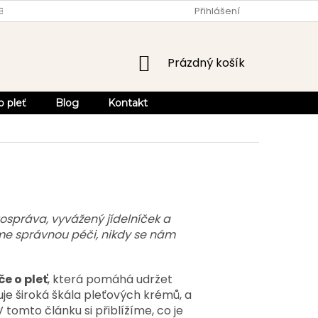
OBCHODU
OBCHODNÍ PODMÍNKY
Přihlášení
OCHRANA OSOBNÍCH ÚDA
NÁKUPNÍ
Prázdný košík
KOŠÍK
o pleť
Blog
Kontakt
ospráva, vyvážený jídelníček a
eme správnou péči, nikdy se nám
e o pleť
, která pomáhá udržet
tuje široká škála pleťových krémů, a
 V tomto článku si přiblížíme, co je