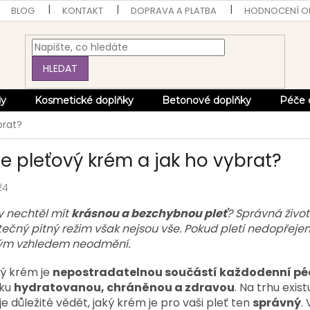
BLOG
KONTAKT
DOPRAVA A PLATBA
HODNOCENÍ 
HLEDAT
dy
Kosmetické doplňky
Betonové doplňky
Péče 
brat?
je pleťový krém a jak ho vybrat?
24
y nechtěl mít
krásnou a bezchybnou pleť
? Správná život
ečný pitný režim však nejsou vše. Pokud pleti nedopřej
ým vzhledem neodmění.
vý krém je
nepostradatelnou součástí každodenní péč
ku
hydratovanou, chráněnou a zdravou
. Na trhu exis
je důležité vědět, jaký krém je pro vaši pleť ten
správný
.