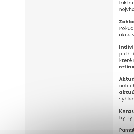
faktor
nejvho
Zohle
Pokud
akné 
Indiv
potře
které 
retino
Aktuál
nebo
aktuá
vyhled
Konzu
by byl
Pamatu