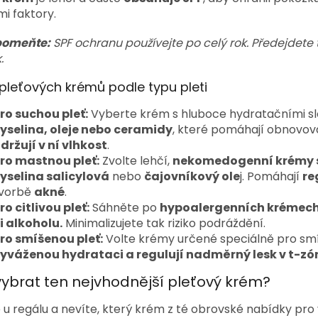
mi faktory.
pomeňte:
SPF ochranu používejte po celý rok. Předejdete
.
pleťových krémů podle typu pleti
ro suchou pleť:
Vyberte krém s hluboce hydratačními slo
yselina, oleje nebo ceramidy
, které pomáhají obnovo
držují v ní vlhkost
.
ro mastnou pleť:
Zvolte lehčí,
nekomedogenní krémy s
yselina salicylová
nebo
čajovníkový ole
j. Pomáhají
re
vorbě
akné
.
ro citlivou pleť:
Sáhněte po
hypoalergenních krémech
i alkoholu.
Minimalizujete tak riziko podráždění.
ro smíšenou pleť:
Volte krémy určené speciálně pro smí
yváženou hydrataci a regulují nadměrný lesk v t-zó
vybrat ten nejvhodnější pleťový krém?
e u regálu a nevíte, který krém z té obrovské nabídky pro 