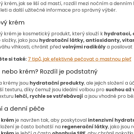
ý krém, jak se liší od mastí, rozdíl mezi nočním a denn
leti a další užitečné informace pro správný výběr.
ový krém
ý krém je kosmetický produkt, který slouží k
hydrataci, 
 složky, jako jsou
hydratační látky, antioxidanty, vit
áhu vlhkosti, chránit před
volnými radikály
a posilovat
te si také:
7 tipů, jak efektivně pečovat o mastnou pleť
 nebo krém? Rozdíl je podstatný
a krémy jsou
hydratační produkty
, ale jejich složení a 
ší texturu, díky čemuž jsou ideální volbou pro
suchou až 
exturu
lehčí, rychle se vstřebávají
a jsou vhodné pro běž
í a denní péče
 krém
je navržen tak, aby poskytoval
intenzivní hydrat
ložení je často bohatší na
regenerační látky
, jako jsou
 krém
je lehčí a často
obsahuje SPF
, aby chránil pokožk