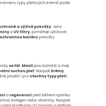
ím krémem, typy pleťových krémů podle
ochraně a výživě pokožky
. Jeho
amíny
a
UV filtry
, pomáhají udržovat
ochrannou bariéru
pokožky.
účinky
se liší
.
Masti
jsou bohatší a mají
velmi suchou pleť
. Naopak
krémy
né použití i pro
všechny typy pleti
.
aci
a
regeneraci
pleti během spánku.
 retinol, kolagen nebo vitamíny. Naopak
u před škodlivými UV paprsky a dalšími