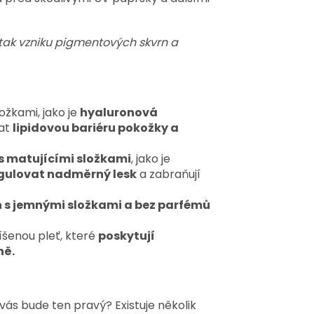
 tak vzniku pigmentových skvrn a
žkami, jako je
hyaluronová
vat
lipidovou bariéru pokožky a
 matujícími složkami
, jako je
gulovat nadměrný lesk
a zabraňují
 s jemnými složkami a bez parfémů
šenou pleť, které
poskytují
ně.
vás bude ten pravý? Existuje několik