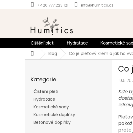
Přejít
+420 777 223 121
info@humitics.cz
na
obsah
Čištění pleti
Hydratace
Kosmetické sa
Domů
Blog
Co je pleťový krém a jak ho vy
P
Co 
o
Přeskočit
s
Kategorie
kategorie
10.5.20
t
r
Kdo b
Čištění pleti
a
dostat
Hydratace
n
zdrav
Kosmetické sady
n
í
Kosmetické doplňky
Pleťo
p
Betonové doplňky
pokož
a
proto 