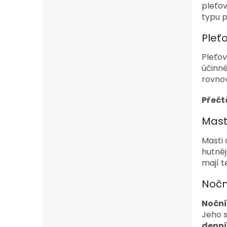
n
pleťov
e
typu p
l
Pleť
Pleťov
účinné
rovnov
Přečtě
Mast
Masti 
hutněj
mají t
Nočn
Noční
Jeho s
denní