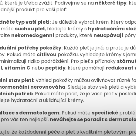
ů, které je třeba zvážit. Podívejme se na
některé tipy
, k
dnější produkt pro vaši pleť:
dněte typ vaší pleti:
Je důležité vybrat krém, který od
 máte
suchou pleť
, hledejte krémy s
hydratačními slo
volte
nekomedogenní
produkty, které
neucpávají
póry
iduální potřeby pokožky:
Každá pleť je jiná, a proto je dů
by. Pokud máte
citlivou
pokožku, vyhledejte krémy s jem
minimalizují riziko podráždění. Pro pleť s příznaky
stárnu
l, vitamín C
nebo
peptidy
, které pomáhají
redukovat 
ní stav pleti:
Vzhled pokožky můžou ovlivňovat různé fa
hormonální nerovnováha
. Sledujte stav své pleti a vy
lních potřeb
. Pokud máte pocit, že je vaše pleť v posl
ejte hydratační a uklidňující krémy.
ltace s dermatologem:
Pokud máte
specifické
problém
 pro vás ten nejlepší,
neváhejte se poradit s dermato
jte, že každodenní péče o pleť s kvalitním pleťovými pr