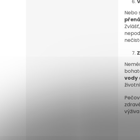
V
Nebo s
přená
Zvlášť
nepoda
nečis
Z
Neméně
bohato
vody
život
Pečova
zdravé
výživa