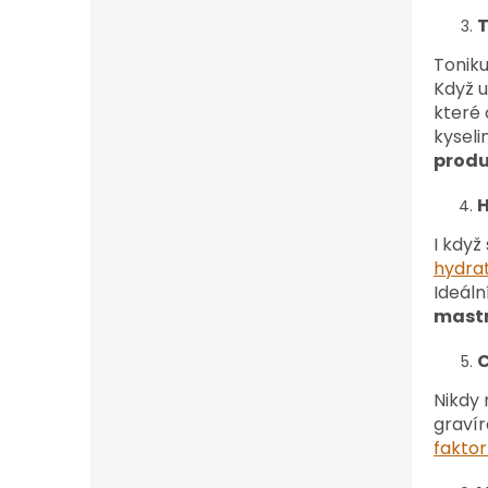
T
Tonik
Když u
které 
kyseli
produ
H
I když
hydra
Ideáln
mastn
C
Nikdy
gravír
faktor