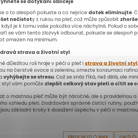
yhněte se dotýkání obličeje
e o to alespoň pokuste a co nejvíce
dotek eliminujte
. 
šet nečistot
y z rukou na pleť, což může způsobit
zhorše
, když je k tomu vaše pokožka více náchylná. Pokud o sobě
ří se vám tento zlozvyk odbourat, pokuste se alespoň pr
tot omezen na minimum.
dravá strava a životní styl
 důležitou roli hraje v péči o pleť i
strava a životní styl
u na čerstvé ovoce a zeleninu, omezte konzumaci rafinov
a
vyhýbejte se stresu
. Což se snáz říká, než dělá, ale m
ní styl vám pomůže
zlepšit celkový stav pleti a cítit se 
t o mastnou pleť může být náročné, ale s pravidelnou 
ho vzhledu pleti. Dodržování správné čistící rutiny, pou
 jsou základní kroky k dosažení úspěchu v péči o mastnou
PŘEDCHOZÍ ČLÁNEK
DALŠÍ Č