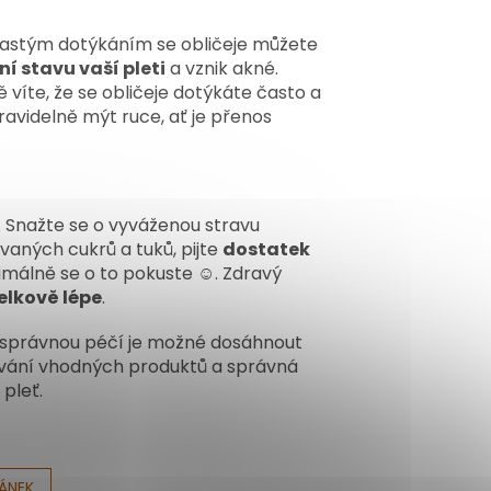
Častým dotýkáním se obličeje můžete
ní stavu vaší pleti
a vznik akné.
 víte, že se obličeje dotýkáte často a
avidelně mýt ruce, ať je přenos
. Snažte se o vyváženou stravu
aných cukrů a tuků, pijte
dostatek
inimálně se o to pokuste ☺. Zdravý
celkově lépe
.
a správnou péčí je možné dosáhnout
žívání vhodných produktů a správná
 pleť.
LÁNEK