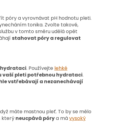
ít póry a vyrovnávat pH hodnotu pleti.
 vynecháním tonika. Zvolte takové,
 službu v tomto směru udělá opět
áhají
stahovat póry a regulovat
 hydrataci
. Používejte
lehké
 vaší pleti potřebnou hydrataci
.
chle vstřebávají a nezanechávají
i když máte mastnou pleť. To by se mělo
, který
neucpává póry
a má
vysoký