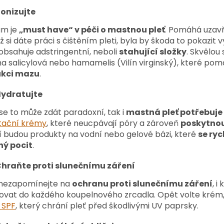
onizujte
um je
„must have“ v péči o mastnou pleť
. Pomáhá uzavř
ž si dáte práci s čištěním pleti, byla by škoda to pokazit
obsahuje adstringentní, neboli
stahující složky
. Skvělou
na salicylová nebo hamamelis (Vilín virginský), které pom
kci mazu
.
ydratujte
 se to může zdát paradoxní, tak i
mastná pleť potřebuje
tační krémy
, které neucpávají póry a zároveň
poskytnou
í budou produkty na vodní nebo gelové bázi, které
se ry
ý pocit
.
hraňte proti slunečnímu záření
 nezapomínejte na
ochranu proti slunečnímu záření
, 
ovat do každého koupelnového zrcadla. Opět volte krém
 SPF
, který chrání pleť před škodlivými UV paprsky.