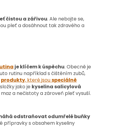
leť čistou a zářivou
. Ale nebojte se,
nou pleť a dosáhnout tak zdravého a
rutina
je klíčem k úspěchu
. Obecně je
uto rutinu například s čištěním zubů,
e
produkty
, které jsou
speciálně
složky jako je
kyselina salicylová
maz a nečistoty a zároveň pleť vysuší.
áhá odstraňovat odumřelé buňky
vé přípravky s obsahem kyseliny