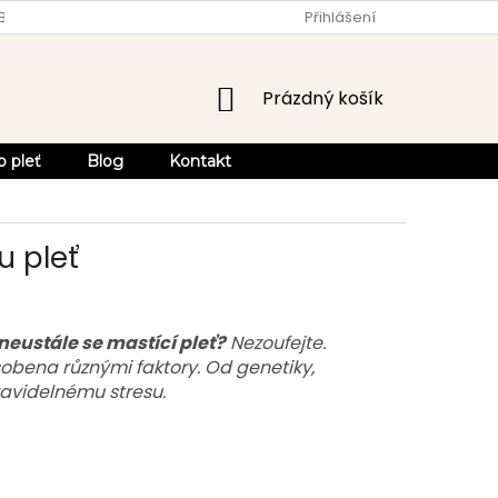
OBCHODU
OBCHODNÍ PODMÍNKY
Přihlášení
OCHRANA OSOBNÍCH ÚDA
NÁKUPNÍ
Prázdný košík
KOŠÍK
o pleť
Blog
Kontakt
u pleť
 neustále se mastící pleť?
Nezoufejte.
bena různými faktory. Od genetiky,
ravidelnému stresu.