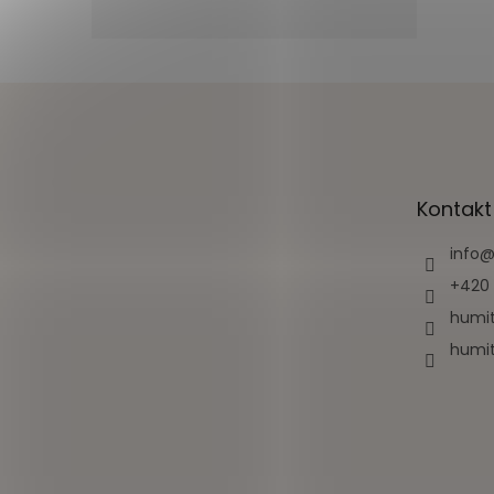
Z
á
p
a
t
Kontakt
í
info
+420 
humit
humit