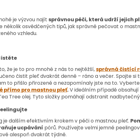
ohé je výzvou najít
správnou péči, která udrží jejich p
je několik osvědčených tipů, jak správně pečovat o mast
ženého vzhledu.
istěte
 to, že je to pro mnohé z nás to nejtěžší,
správná čistící 
čeno čistit pleť dvakrát denně – ráno a večer. Spojte si t
m to přišlo přirozené a nezapomínaly jste na to. Vybert
é přímo pro mastnou pleť
.
V ideálním případě obsahují 
ea Tree olej. Tyto složky pomáhají odstranit nadbytečný 
eelingujte
g je dalším efektivním krokem v péči o mastnou pleť.
Pom
raňuje ucpávání
pórů. Používejte velmi jemné peelingo
lové alespoň dvakrát týdně.