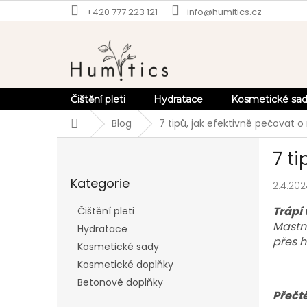
Přejít
+420 777 223 121
info@humitics.cz
na
obsah
Čištění pleti
Hydratace
Kosmetické sa
Domů
Blog
7 tipů, jak efektivně pečovat 
P
7 t
o
Přeskočit
s
Kategorie
kategorie
2.4.202
t
r
Trápí 
Čištění pleti
a
Mastn
Hydratace
n
přes 
Kosmetické sady
n
í
Kosmetické doplňky
p
Betonové doplňky
a
Přečtě