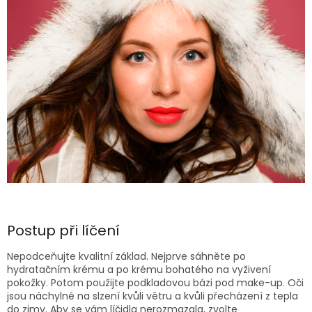
Postup při líčení
Nepodceňujte kvalitní základ. Nejprve sáhněte po
hydratačním krému a po krému bohatého na vyživení
pokožky. Potom použijte podkladovou bázi pod make-up. Oči
jsou náchylné na slzení kvůli větru a kvůli přecházení z tepla
do zimy. Aby se vám líčidla nerozmazala, zvolte