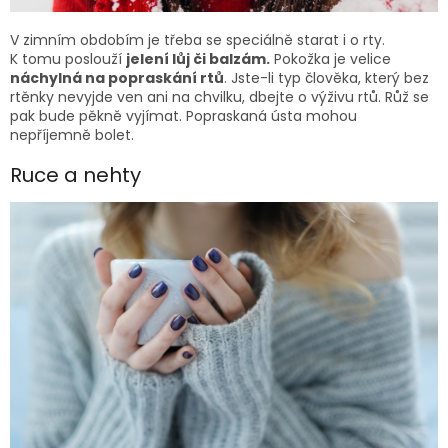
V zimním obdobím je třeba se speciálně starat i o rty.
K tomu poslouží
jelení lůj či balzám.
Pokožka je velice
náchylná na popraskání rtů
. Jste-li typ člověka, který bez
rtěnky nevyjde ven ani na chvilku, dbejte o výživu rtů. Růž se
pak bude pěkně vyjímat. Popraskaná ústa mohou
nepříjemně bolet.
Ruce a nehty