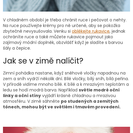
V chladném období je třeba chránit ruce i pečovat o nehty.
Na ruce používejte krémy pro ně určené, aby se pokožka
zbytečně nevysušovala. Venku si
oblékejte rukavice
, jednak
ochráníte ruce a také můžete rukavice pojmout jako
zajímavý módní doplněk, obzvlášť když je sladíte s barvou
šály a čepice.
Jak se v zimě nalíčit?
Zimní pohádka nastane, když sněhové vločky napadnou na
zem a sníh vydrží několik dní. Bílé vločky, bílý sníh, bílá peřina.
V přírodě vidíme mnoho bílé. K bílé a k mrazivým teplotám a
ledu se hodí modrá barva. Například
světle modré oční
linky a oční stíny
vyjádří krásně chladnou a mrazivou
atmosféru. V zimě sáhněte
po studených a zemitých
tónech, mohou být ve světlém i tmavém provedení.