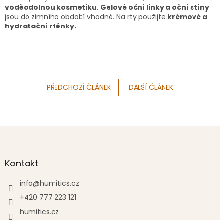
voděodolnou kosmetiku
.
Gelové oční linky a oční stíny
jsou do zimního období vhodné. Na rty použijte
krémové a
hydratační rtěnky.
PŘEDCHOZÍ ČLÁNEK
DALŠÍ ČLÁNEK
Z
á
p
a
Kontakt
t
í
info
@
humitics.cz
+420 777 223 121
humitics.cz