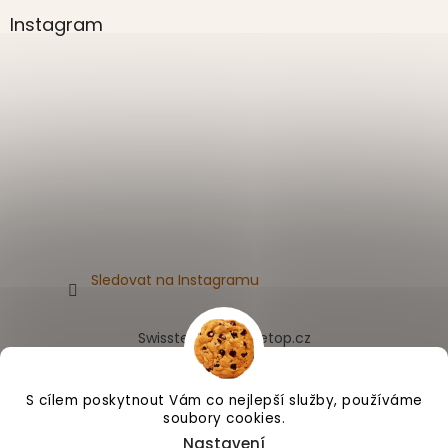
Instagram
Sledovat na Instagramu
Swissten.eu
Appletop.cz
S cílem poskytnout Vám co nejlepší služby, používáme
soubory cookies.
Vytvořil Shoptet
Nastavení