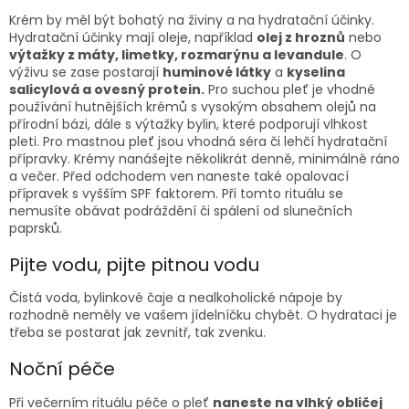
Krém by měl být bohatý na živiny a na hydratační účinky.
Hydratační účinky mají oleje, například
olej z hroznů
nebo
výtažky z máty, limetky, rozmarýnu a levandule
. O
výživu se zase postarají
huminové látky
a
kyselina
salicylová a ovesný protein.
Pro suchou pleť je vhodné
používání hutnějších krémů s vysokým obsahem olejů na
přírodní bázi, dále s výtažky bylin, které podporují vlhkost
pleti. Pro mastnou pleť jsou vhodná séra či lehčí hydratační
přípravky. Krémy nanášejte několikrát denně, minimálně ráno
a večer. Před odchodem ven naneste také opalovací
přípravek s vyšším SPF faktorem. Při tomto rituálu se
nemusíte obávat podráždění či spálení od slunečních
paprsků.
Pijte vodu, pijte pitnou vodu
Čistá voda, bylinkové čaje a nealkoholické nápoje by
rozhodně neměly ve vašem jídelníčku chybět. O hydrataci je
třeba se postarat jak zevnitř, tak zvenku.
Noční péče
Při večerním rituálu péče o pleť
naneste na vlhký obličej