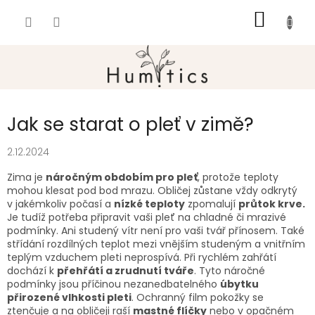
Přejít
NÁKUP
na
obsah
KOŠÍK
Jak se starat o pleť v zimě?
2.12.2024
Zima je
náročným obdobím pro pleť
, protože teploty
mohou klesat pod bod mrazu. Obličej zůstane vždy odkrytý
v jakémkoliv počasí a
nízké teploty
zpomalují
průtok krve.
Je tudíž potřeba připravit vaši pleť na chladné či mrazivé
podmínky. Ani studený vítr není pro vaši tvář přínosem. Také
střídání rozdílných teplot mezi vnějším studeným a vnitřním
teplým vzduchem pleti neprospívá. Při rychlém zahřátí
dochází k
přehřátí a zrudnutí tváře
. Tyto náročné
podmínky jsou příčinou nezanedbatelného
úbytku
přirozené vlhkosti pleti
. Ochranný film pokožky se
ztenčuje a na obličeji raší
mastné flíčky
nebo v opačném