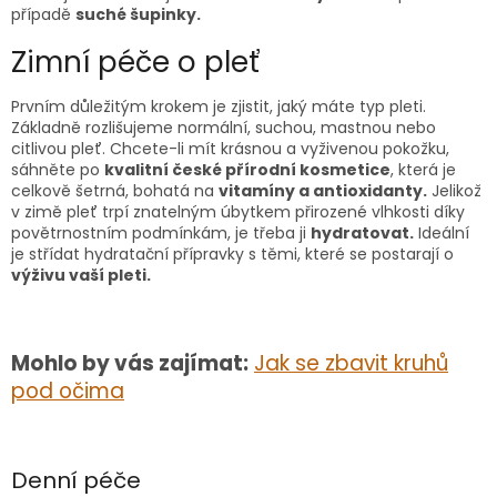
případě
suché šupinky.
Zimní péče o pleť
Prvním důležitým krokem je zjistit, jaký máte typ pleti.
Základně rozlišujeme normální, suchou, mastnou nebo
citlivou pleť. Chcete-li mít krásnou a vyživenou pokožku,
sáhněte po
kvalitní české přírodní kosmetice
, která je
celkově šetrná, bohatá na
vitamíny a antioxidanty.
Jelikož
v zimě pleť trpí znatelným úbytkem přirozené vlhkosti díky
povětrnostním podmínkám, je třeba ji
hydratovat.
Ideální
je střídat hydratační přípravky s těmi, které se postarají o
výživu vaší pleti.
Mohlo by vás zajímat:
Jak se zbavit kruhů
pod očima
Denní péče