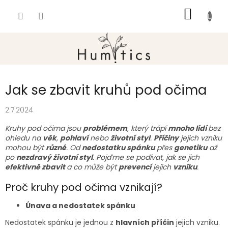
Přejít
NÁKUP
na
obsah
KOŠÍK
Jak se zbavit kruhů pod očima
2.7.2024
Kruhy pod očima jsou
problémem
, který trápí
mnoho lidí
bez
ohledu na
věk
,
pohlaví
nebo
životní styl
.
Příčiny
jejich vzniku
mohou být
různé
. Od
nedostatku spánku
přes
genetiku
až
po
nezdravý životní styl
. Pojďme se podívat, jak se jich
efektivně zbavit
a co může být
prevencí
jejich
vzniku
.
Proč kruhy pod očima vznikají?
Únava a nedostatek spánku
Nedostatek spánku je jednou z
hlavních příčin
jejich vzniku.