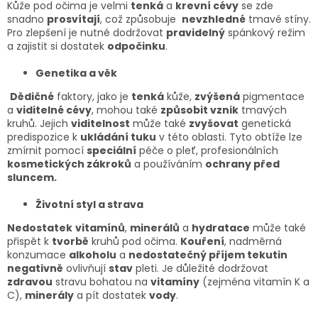
Kůže pod očima je velmi
tenká
a
krevní cévy
se zde
snadno
prosvítají
, což způsobuje
nevzhledné
tmavé stíny.
Pro zlepšení je nutné dodržovat
pravidelný
spánkový režim
a zajistit si dostatek
odpočinku
.
Genetika a věk
Dědičné
faktory, jako je
tenká
kůže,
zvýšená
pigmentace
a
viditelné cévy
, mohou také
způsobit vznik
tmavých
kruhů. Jejich
viditelnost
může také
zvyšovat
genetická
predispozice k
ukládání tuku
v této oblasti. Tyto obtíže lze
zmírnit pomocí
speciální
péče o pleť, profesionálních
kosmetických zákroků
a používáním
ochrany před
sluncem.
Životní styl a strava
Nedostatek
vitamínů
,
minerálů
a
hydratace
může také
přispět k
tvorbě
kruhů pod očima.
Kouření
, nadměrná
konzumace
alkoholu
a
nedostatečný příjem tekutin
negativně
ovlivňují
stav
pleti. Je důležité dodržovat
zdravou
stravu bohatou na
vitamíny
(zejména vitamín K a
C),
minerály
a pít dostatek
vody
.