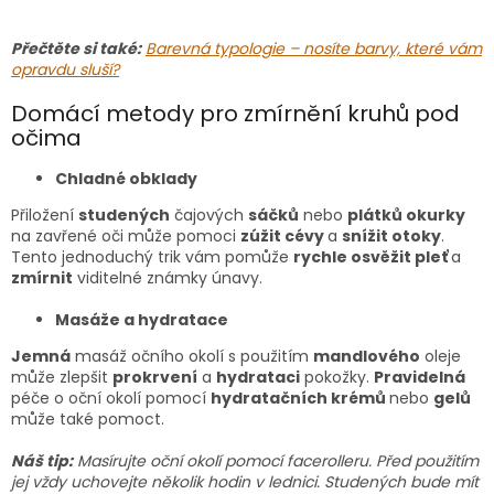
Přečtěte si také:
Barevná typologie – nosíte barvy, které vám
opravdu sluší?
Domácí metody pro zmírnění kruhů pod
očima
Chladné obklady
Přiložení
studených
čajových
sáčků
nebo
plátků okurky
na zavřené oči může pomoci
zúžit cévy
a
snížit otoky
.
Tento jednoduchý trik vám pomůže
rychle osvěžit pleť
a
zmírnit
viditelné známky únavy.
Masáže a hydratace
Jemná
masáž očního okolí s použitím
mandlového
oleje
může zlepšit
prokrvení
a
hydrataci
pokožky.
Pravidelná
péče o oční okolí pomocí
hydratačních krémů
nebo
gelů
může také pomoct.
Náš tip:
Masírujte oční okolí pomocí facerolleru. Před použitím
jej vždy uchovejte několik hodin v lednici. Studených bude mít