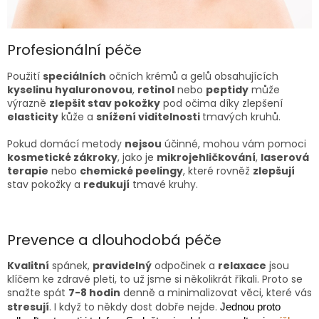
Profesionální péče
Použití
speciálních
očních krémů a gelů obsahujících
kyselinu hyaluronovou
,
retinol
nebo
peptidy
může
výrazně
zlepšit stav pokožky
pod očima díky zlepšení
elasticity
kůže a
snížení viditelnosti
tmavých kruhů.
Pokud domácí metody
nejsou
účinné, mohou vám pomoci
kosmetické zákroky
, jako je
mikrojehličkování
,
laserová
terapie
nebo
chemické peelingy
, které rovněž
zlepšují
stav pokožky a
redukují
tmavé kruhy.
Prevence a dlouhodobá péče
Kvalitní
spánek,
pravidelný
odpočinek a
relaxace
jsou
klíčem ke zdravé pleti, to už jsme si několikrát říkali. Proto se
snažte spát
7-8 hodin
denně a minimalizovat věci, které vás
stresují
. I když to někdy dost dobře nejde.
Jednou proto