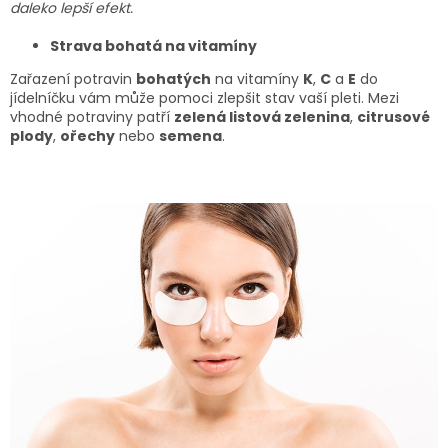
daleko lepší efekt.
Strava bohatá na vitamíny
Zařazení potravin
bohatých
na vitamíny
K
,
C
a
E
do
jídelníčku vám může pomoci zlepšit stav vaší pleti. Mezi
vhodné potraviny patří
zelená listová zelenina
,
citrusové
plody
,
ořechy
nebo
semena
.