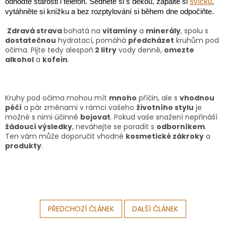
odhoďte starosti i telefon. Sedněte si s dekou, zapalte si
svíčku
,
vytáhněte si knížku a bez rozptylování si během dne odpočiňte.
Zdravá strava
bohatá na
vitamíny
a
minerály
, spolu s
dostatečnou
hydratací, pomáhá
předcházet
kruhům pod
očima. Pijte tedy alespoň
2 litry
vody denně,
omezte
alkohol
a
kofein
.
Kruhy pod očima mohou mít
mnoho
příčin, ale s
vhodnou
péčí
a pár změnami v rámci vašeho
životního stylu
je
možné s nimi účinně
bojovat
. Pokud vaše snažení nepřináší
žádoucí výsledky
, neváhejte se poradit s
odborníkem
.
Ten vám může doporučit vhodné
kosmetické zákroky
a
produkty
.
PŘEDCHOZÍ ČLÁNEK
DALŠÍ ČLÁNEK