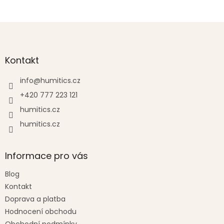
Z
á
p
a
Kontakt
t
í
info
@
humitics.cz
+420 777 223 121
humitics.cz
humitics.cz
Informace pro vás
Blog
Kontakt
Doprava a platba
Hodnocení obchodu