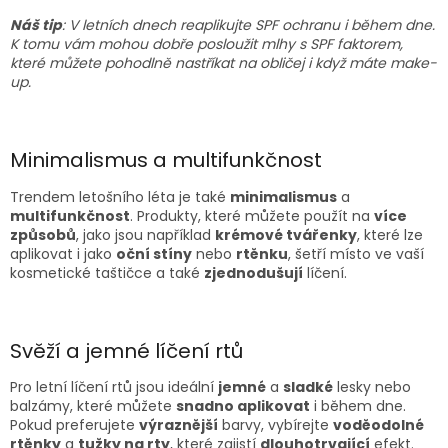
Náš tip
: V letních dnech reaplikujte SPF ochranu i během dne.
K tomu vám mohou dobře posloužit mlhy s SPF faktorem,
které můžete pohodlně nastříkat na obličej i když máte make-
up.
Minimalismus a multifunkčnost
Trendem letošního léta je také
minimalismus
a
multifunkčnost
. Produkty, které můžete použít na
více
způsobů
, jako jsou například
krémové tvářenky
, které lze
aplikovat i jako
oční stíny
nebo
rtěnku
, šetří místo ve vaší
kosmetické taštičce a také
zjednodušují
líčení.
Svěží a jemné líčení rtů
Pro letní líčení rtů jsou ideální
jemné
a
sladké
lesky nebo
balzámy, které můžete
snadno aplikovat
i během dne.
Pokud preferujete
výraznější
barvy, vybírejte
voděodolné
rtěnky
a
tužky na rty
, které zajistí
dlouhotrvající
efekt.