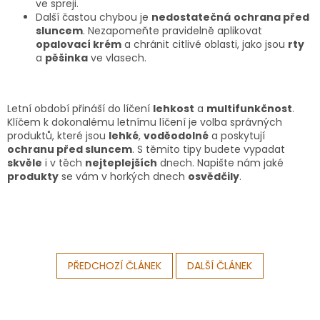
ve spreji.
Další častou chybou je
nedostatečná
ochrana před
sluncem
. Nezapomeňte pravidelně aplikovat
opalovací krém
a chránit citlivé oblasti, jako jsou
rty
a
pěšinka
ve vlasech.
Letní období přináší do líčení
lehkost
a
multifunkčnost
.
Klíčem k dokonalému letnímu líčení je volba správných
produktů, které jsou
lehké
,
voděodolné
a poskytují
ochranu před sluncem
. S těmito tipy budete vypadat
skvěle
i v těch
nejteplejších
dnech. Napište nám jaké
produkty
se vám v horkých dnech
osvědčily
.
PŘEDCHOZÍ ČLÁNEK
DALŠÍ ČLÁNEK