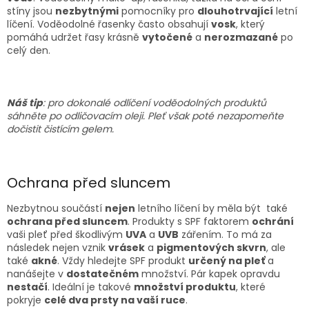
stíny jsou
nezbytnými
pomocníky pro
dlouhotrvající
letní
líčení. Voděodolné řasenky často obsahují
vosk
, který
pomáhá udržet řasy krásně
vytočené
a
nerozmazané
po
celý den.
Náš tip
: pro dokonalé odlíčení voděodolných produktů
sáhněte po odličovacím oleji. Pleť však poté nezapomeňte
dočistit čistícím gelem.
Ochrana před sluncem
Nezbytnou součástí
nejen
letního líčení by měla být také
ochrana před sluncem
. Produkty s SPF faktorem
ochrání
vaši pleť před škodlivým
UVA
a
UVB
zářením. To má za
následek nejen vznik
vrásek
a
pigmentových skvrn
, ale
také
akné
. Vždy hledejte SPF produkt
určený na pleť
a
nanášejte v
dostatečném
množství. Pár kapek opravdu
nestačí
. Ideální je takové
množství produktu
, které
pokryje
celé dva prsty na vaší ruce
.