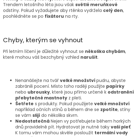
Trendem letošního léta jsou však
světlé meruňkové
odstíny. Pokud vyžadujete aby rtěnka vydržela
celý den
,
poohlédněte se po
fixátoru
na rty.
Chyby, kterým se vyhnout
Při letním líčení je důležité vyhnout se
několika chybám
,
které mohou váš bezchybný vzhled
narušit
.
Nenanášejte na tvář
velké množství
pudru, abyste
zabránili pocení. Místo toho raději použijte
papírky
nebo
ubrousky
, které jsou přímo určené k
odstranění
přebytečné mastnoty
z pleti.
Šetřete
s produkty. Pokud použijete
velké množství
například očních stínů a během dne se
zpotíte
, stíny
se vám
slijí
do několika skvrn.
Nedostatečná
Nejen vy potřebujete během horkých
dnů pravidelně pít. Hydratovat je nutné taky
vaši pleť
.
K tomu vám mohou skvěle posloužit
termální vody