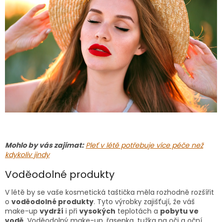
Mohlo by vás zajímat:
Pleť v létě potřebuje více péče než
kdykoliv jindy
Voděodolné produkty
V létě by se vaše kosmetická taštička měla rozhodně rozšířit
o
voděodolné produkty
. Tyto výrobky zajišťují, že váš
make-up
vydrží
i při
vysokých
teplotách a
pobytu ve
vodě
. Voděodolný make-up, řasenka, tužka na oči a oční