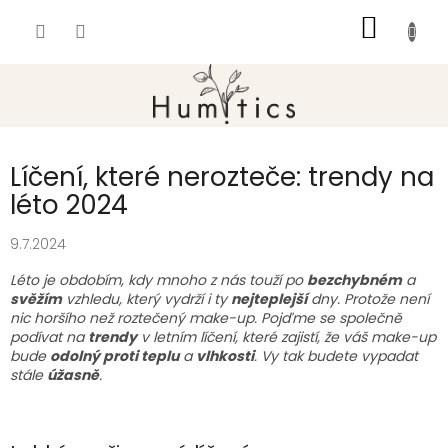
Přejít
NÁKUP
na
obsah
KOŠÍK
Líčení, které nerozteče: trendy na
léto 2024
9.7.2024
Léto je obdobím, kdy mnoho z nás touží po
bezchybném
a
svěžím
vzhledu, který vydrží i ty
nejteplejší
dny. Protože není
nic horšího než roztečený make-up. Pojďme se společně
podívat na
trendy
v letním líčení, které zajistí, že váš make-up
bude
odolný proti teplu
a
vlhkosti
. Vy tak budete vypadat
stále
úžasně
.