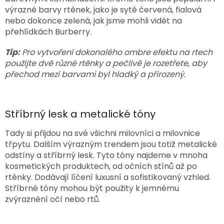
výrazné barvy rtěnek, jako je sytě červená, fialová
nebo dokonce zelená, jak jsme mohli vidět na
přehlídkách Burberry.
Tip:
Pro vytvoření dokonalého ombre efektu na rtech
použijte dvě různé rtěnky a pečlivě je rozetřete, aby
přechod mezi barvami byl hladký a přirozený.
Stříbrný lesk a metalické tóny
Tady si přijdou na své všichni milovníci a milovnice
třpytu. Dalším výrazným trendem jsou totiž metalické
odstíny a stříbrný lesk. Tyto tóny najdeme v mnoha
kosmetických produktech, od očních stínů až po
rtěnky. Dodávají líčení luxusní a sofistikovaný vzhled.
Stříbrné tóny mohou být použity k jemnému
zvýraznění očí nebo rtů.