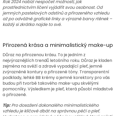
Rok 2024 nabízí nespočet možností, jak
prostřednictvím líčení vyjádřit svou osobnost. Od
jemných pastelových odstínů a přirozeného vzhledu
až po odvážné grafické linky a výrazné barvy rtěnek –
každý si zkrátka najde to své.
Přirozená krása a minimalistický make-up
Důraz na přirozenou krásu. To je jedním z
nejvýraznějších trendů letošního roku. Důraz je kladen
zejména na svěží a zdravě vypadající pleť, jemně
zvýrazněné kontury a přirozené tóny. Transparentní
podklady, lehké BB krémy a jemné korektory pro vás
budou při tvorbě takového make-upu skvělými
pomocníky. Výsledkem je pleť, která působí mladistvě
a přirozeně.
Tip:
Pro dosažení dokonalého minimalistického
vzhledu je klíčové dbát na správnou péči o pleť.