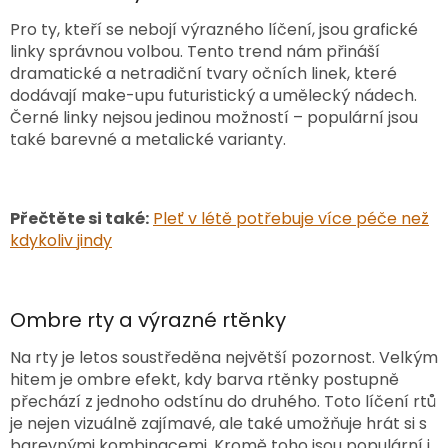
Pro ty, kteří se nebojí výrazného líčení, jsou grafické
linky správnou volbou. Tento trend nám přináší
dramatické a netradiční tvary očních linek, které
dodávají make-upu futuristický a umělecký nádech.
Černé linky nejsou jedinou možností – populární jsou
také barevné a metalické varianty.
Přečtěte si také:
Pleť v létě potřebuje více péče než
kdykoliv jindy
Ombre rty a výrazné rtěnky
Na rty je letos soustředěna největší pozornost. Velkým
hitem je ombre efekt, kdy barva rtěnky postupně
přechází z jednoho odstínu do druhého. Toto líčení rtů
je nejen vizuálně zajímavé, ale také umožňuje hrát si s
barevnými kombinacemi. Kromě toho jsou populární i