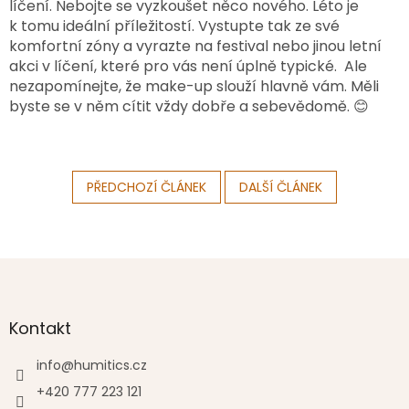
líčení. Nebojte se vyzkoušet něco nového. Léto je
k tomu ideální příležitostí. Vystupte tak ze své
komfortní zóny a vyrazte na festival nebo jinou letní
akci v líčení, které pro vás není úplně typické. Ale
nezapomínejte, že make-up slouží hlavně vám. Měli
byste se v něm cítit vždy dobře a sebevědomě. 😊
PŘEDCHOZÍ ČLÁNEK
DALŠÍ ČLÁNEK
Z
á
p
a
Kontakt
t
í
info
@
humitics.cz
+420 777 223 121