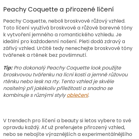
Peachy Coquette a přirozené líčení
Peachy Coquette, neboli broskvově růžový vzhled.
Toto líčení využívá broskvové a růžové barevné tóny
k vytvoření jemného a romantického vzhledu. Je
ideální pro každodenní nošení. Pleti dodá zdravý a
zářivý vzhled. Určitě tedy nenechejte broskvové tóny
tvářenek a rtěnek bez povšimnutí.
Tip:
Pro dokonalý Peachy Coquette look použijte
broskvovou tvářenku na lícní kosti a jemně růžovou
rtěnku nebo lesk na rty. Tento vzhled je skvěle
nositelný při jakékoliv příležitosti a snadno se
kombinuje s různými styly
oblečení
.
V trendech pro líčení a beauty si letos vybere to své
opravdu každý. Ať už preferujete přirozený vzhled,
nebo se nebojíte výraznějších a experimentálnějšího