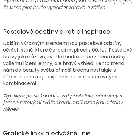
Hydratace a pravidelná péče jsou základ, který zajistí,
že vaše pleť bude vypadat zdravě a zářivě.
Pastelové odstíny a retro inspirace
Dalším výrazným trendem jsou pastelové odstíny
očních stínů, které čerpají inspiraci z 60. let. Pastelové
barvy jako růžová, světle modrá nebo zelená dodají
vašemu líčení jemný, ale hravý vzhled. Tento trend
nám do beauty světa přináší trochu nostalgie a
zároveň umožňuje experimentovat s barevnými
kombinacemi.
Tip:
Nebojte se kombinovat pastelové oční stíny s
jemně růžovými tvářenkami a přirozenými odstíny
rtěnek.
Grafické linky a odvážné linie