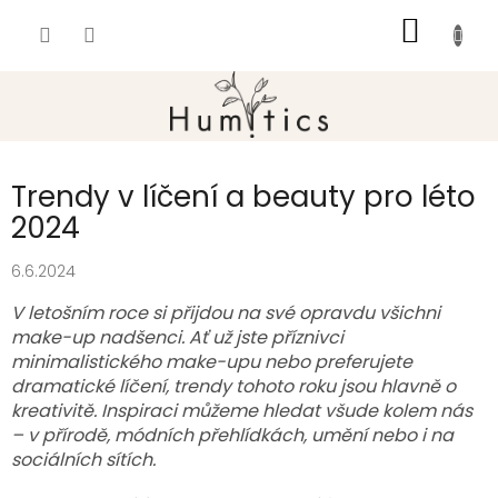
Přejít
NÁKUP
na
obsah
KOŠÍK
Trendy v líčení a beauty pro léto
2024
6.6.2024
V letošním roce si přijdou na své opravdu všichni
make-up nadšenci. Ať už jste příznivci
minimalistického make-upu nebo preferujete
dramatické líčení, trendy tohoto roku jsou hlavně o
kreativitě. Inspiraci můžeme hledat všude kolem nás
– v přírodě, módních přehlídkách, umění nebo i na
sociálních sítích.