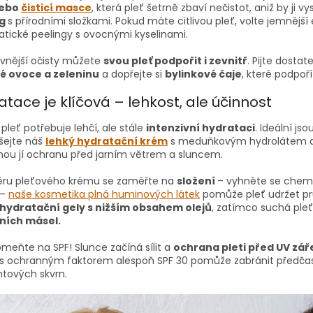
ebo
čisticí masce
, která pleť šetrně zbaví nečistot, aniž by ji v
ng
s přírodními složkami. Pokud máte citlivou pleť, volte jemnější 
tické peelingy s ovocnými kyselinami.
vnější očisty můžete
svou pleť podpořit i zevnitř
. Pijte dostat
é ovoce a zeleninu
a dopřejte si
bylinkové čaje
, které podpoř
tace je klíčová – lehkost, ale účinnost
 pleť potřebuje lehčí, ale stále
intenzivní hydrataci
. Ideální j
šejte náš
lehký hydratační krém
s meduňkovým hydrolátem a h
nou jí ochranu před jarním větrem a sluncem.
běru pleťového krému se zaměřte na
složení
– vyhněte se chemi
 –
naše kosmetika plná
huminových
látek
pomůže pleť udržet pru
hydratační gely s nižším obsahem olejů
, zatímco suchá pleť
ních másel.
meňte na SPF! Slunce začíná sílit a
ochrana pleti před UV zá
s ochranným faktorem alespoň SPF 30 pomůže zabránit předčas
tových skvrn.