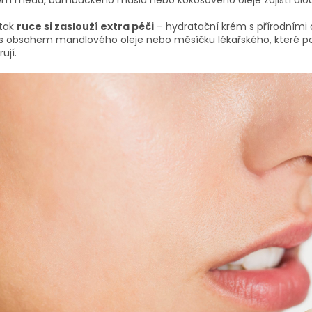
m medu, bambuckého másla nebo kokosového oleje zajistí dlouh
 tak
ruce si zaslouží extra péči
– hydratační krém s přírodními o
s obsahem mandlového oleje nebo měsíčku lékařského, které pok
ují.