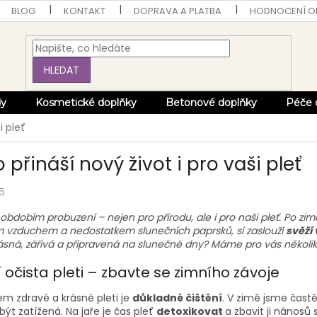
BLOG
KONTAKT
DOPRAVA A PLATBA
HODNOCENÍ 
HLEDAT
dy
Kosmetické doplňky
Betonové doplňky
Péče 
i pleť
 přináší nový život i pro vaši pleť
25
 obdobím probuzení – nejen pro přírodu, ale i pro naši pleť. Po z
 vzduchem a nedostatkem slunečních paprsků, si zaslouží
svěží
ásná, zářivá a připravená na slunečné dny? Máme pro vás několik 
 očista pleti – zbavte se zimního závoje
em zdravé a krásné pleti je
důkladné čištění
. V zimě jsme častě
ýt zatížená. Na jaře je čas pleť
detoxikovat
a zbavit ji nánosů