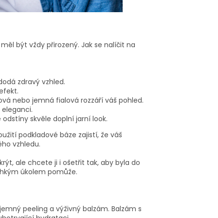
ěl být vždy přirozený. Jak se nalíčit na
dodá zdravý vzhled.
efekt.
ová nebo jemná fialová rozzáří váš pohled.
 eleganci.
dstíny skvěle doplní jarní look.
žití podkladové báze zajistí, že váš
ého vzhledu.
ýt, ale chcete ji i ošetřit tak, aby byla do
lehkým úkolem pomůže.
na jemný peeling a výživný balzám. Balzám s