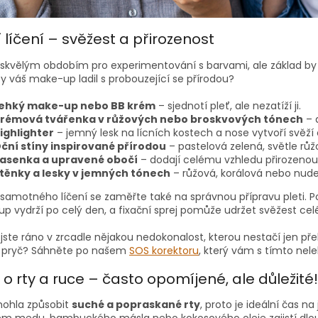
 líčení – svěžest a přirozenost
 skvělým obdobím pro experimentování s barvami, ale základ by m
by váš make-up ladil s probouzející se přírodou?
ehký make-up nebo BB krém
– sjednotí pleť, ale nezatíží ji.
rémová tvářenka v růžových nebo broskvových tónech
– 
ighlighter
– jemný lesk na lícních kostech a nose vytvoří svěží 
ční stíny inspirované přírodou
– pastelová zelená, světle růž
asenka a upravené obočí
– dodají celému vzhledu přirozenou
těnky a lesky v jemných tónech
– růžová, korálová nebo nude o
amotného líčení se zaměřte také na správnou přípravu pleti. Pou
p vydrží po celý den, a fixační sprej pomůže udržet svěžest cel
 jste ráno v zrcadle nějakou nedokonalost, kterou nestačí jen překr
 pryč? Sáhněte po našem
SOS korektoru
, který vám s tímto ne
o rty a ruce – často opomíjené, ale důležité!
ohla způsobit
suché a popraskané rty
, proto je ideální čas 