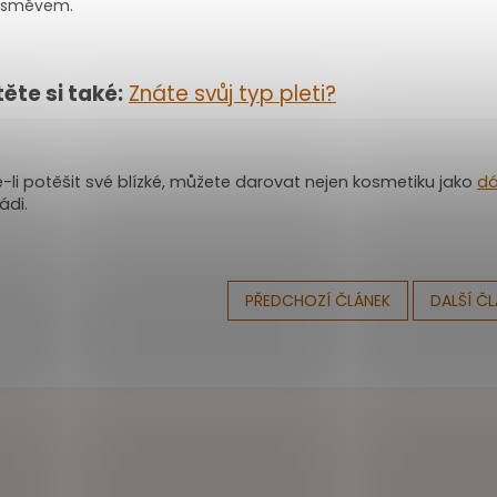
 úsměvem.
ěte si také:
Znáte svůj typ pleti?
-li potěšit své blízké, můžete darovat nejen kosmetiku jako
dá
ádi.
PŘEDCHOZÍ ČLÁNEK
DALŠÍ Č