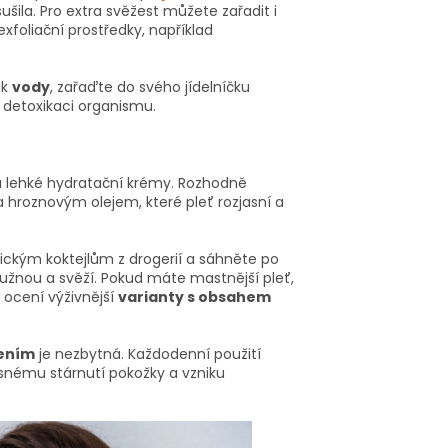
ysušila. Pro extra svěžest můžete zařadit i
exfoliační prostředky, například
ek
vody
, zařaďte do svého jídelníčku
í detoxikaci organismu.
sou lehké hydratační krémy. Rozhodně
roznovým olejem, které pleť rozjasní a
ckým koktejlům z drogerií a sáhněte po
žnou a svěží. Pokud máte mastnější pleť,
 ocení výživnější
varianty s obsahem
řením
je nezbytná. Každodenní použití
nému stárnutí pokožky a vzniku