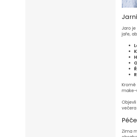
Jarní
Jaro je
jaře, a
L
K
H
O
Ř
R
Kromě s
make-u
Objevli
večera
Péče 
Zima m