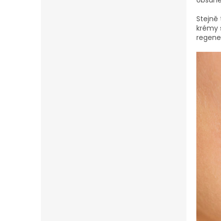
obsahe
Stejně
krémy 
regener