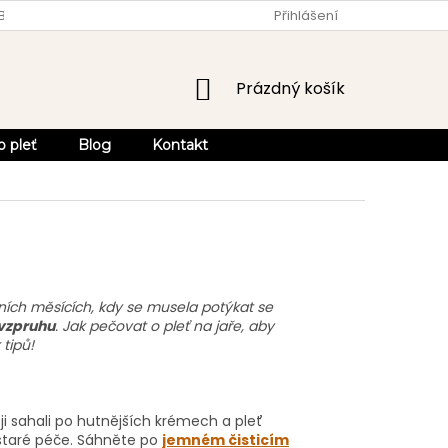
OBCHODU
OBCHODNÍ PODMÍNKY
Přihlášení
OCHRANA OSOBNÍCH ÚDA
NÁKUPNÍ
Prázdný košík
KOŠÍK
o pleť
Blog
Kontakt
imních měsících, kdy se musela potýkat se
 vzpruhu
. Jak pečovat o pleť na jaře, aby
tipů!
ji sahali po hutnějších krémech a pleť
 staré péče. Sáhněte po
jemném čisticím