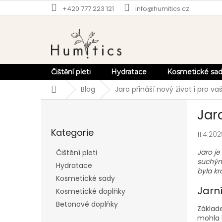
Přejít
+420 777 223 121
info@humitics.cz
na
obsah
Čištění pleti
Hydratace
Kosmetické sa
Domů
Blog
Jaro přináší nový život i pro vaš
P
Jaro
o
Přeskočit
s
Kategorie
kategorie
11.4.20
t
r
Jaro je
Čištění pleti
a
suchým
Hydratace
n
byla kr
Kosmetické sady
n
Jarní
í
Kosmetické doplňky
p
Betonové doplňky
Základ
a
mohla b