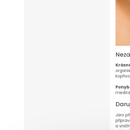
Nezap
Krásná
organi
kopřiv
Pohyb
meditac
Daruj
Jaro př
připrav
a vnitř