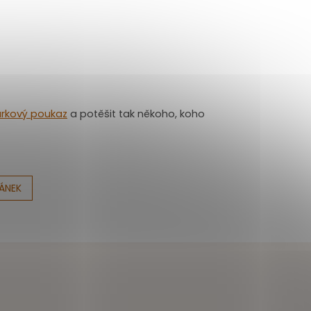
rkový poukaz
a potěšit tak někoho, koho
LÁNEK