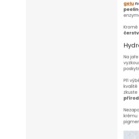
n
gelu
n
e
peeli
l
enzyma
Kromě 
čerstv
Hydra
Na jaře
vyzkou
poskyt
Při vý
kvalitě
zkuste
přírod
Nezapo
krému 
pigmen