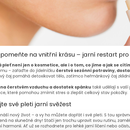
omeňte na vnitřní krásu – jarní restart pro 
 pleť není jen o kosmetice, ale i o tom, co jíme a jak se cít
smu – zařaďte do jídelníčku
čerstvé sezónní potraviny, dosta
ový čaj pomáhá detoxikovat tělo, zatímco heřmánkový čaj zklidní
 na čerstvém vzduchu a dostatek spánku
také udělají s vaší
e, které pomohou zmírnit stres a zlepšit celkový stav pokožky.
te své pleti jarní svěžest
ináší nový život – a vy ho můžete dopřát i své pleti. S tou správn
ená na slunečné dny! Stačí jen trochu upravit svou rutinu, zamě
ní harmonii. Ať už se rozhodnete pro lehké jarní líčení nebo očis