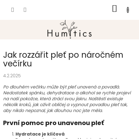
Přejít
NÁKUP
na
obsah
KOŠÍK
Jak rozzářit pleť po náročném
večírku
4.2.2025
Po dlouhém večírku může být pleť unavená a povadlá.
Nedostatek spánku, dehydratace a alkohol se rychle projeví
na naší pokožce, která ztrácí svou jiskru. Naštěstí existuje
několik kroků, jak oživit obličej a vypnout povadlou pleť tak,
aby nikdo nepoznal, jak dlouhou noc jste měla.
První pomoc pro unavenou pleť
Hydratace je klíčová