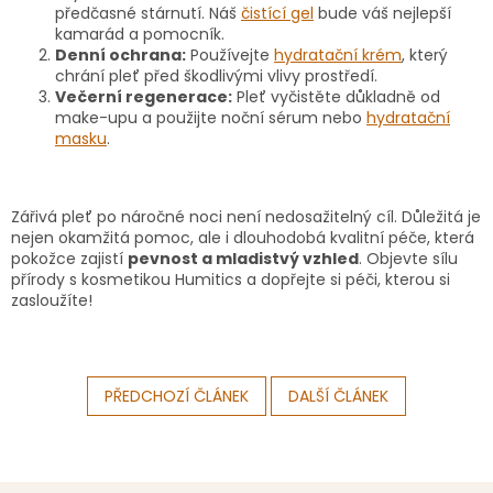
předčasné stárnutí. Náš
čistící gel
bude váš nejlepší
kamarád a pomocník.
Denní ochrana:
Používejte
hydratační krém
, který
chrání pleť před škodlivými vlivy prostředí.
Večerní regenerace:
Pleť vyčistěte důkladně od
make-upu a použijte noční sérum nebo
hydratační
masku
.
Zářivá pleť po náročné noci není nedosažitelný cíl. Důležitá je
nejen okamžitá pomoc, ale i dlouhodobá kvalitní péče, která
pokožce zajistí
pevnost a mladistvý vzhled
. Objevte sílu
přírody s kosmetikou Humitics a dopřejte si péči, kterou si
zasloužíte!
PŘEDCHOZÍ ČLÁNEK
DALŠÍ ČLÁNEK
Z