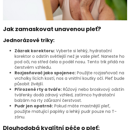
Jak zamaskovat unavenou pleť?
Jednorázové triky:
Zázrak korektoru:
Vyberte si lehký, hydratační
korektor o odstín světlejší než je vaše pleť. Naneste ho
pod oči, na střed čela a podél nosu. Tento trik přidá na
čerstvém vzhledu.
Rozjasňovač jako spojenec:
Použijte rozjasňovač na
vrcholky lících kostí, nos a vnitřní koutky očí. Pleť bude
působit živější.
Přirozené rty a tváře:
Růžový nebo broskvový odstín
tvářenky dodá zdravý vzhled, zatímco hydratační
balzám na rty zdůrazní čerstvost.
Pudr jen opatrně:
Pokud máte mastnější pleť,
použijte matující papírky a lehký pudr pouze na T-
zónu.
Dlouhodobá kvalitní péče o pleť: