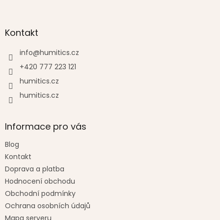
á
p
a
Kontakt
t
í
info
@
humitics.cz
+420 777 223 121
humitics.cz
humitics.cz
Informace pro vás
Blog
Kontakt
Doprava a platba
Hodnocení obchodu
Obchodní podmínky
Ochrana osobních údajů
Mapa serveru