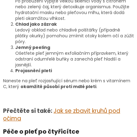
Po probuzení vypijte velkou sklenici vody s citrónem
nebo zelený čaj, který detoxikuje organismus. Použijte
hydratační masku nebo pleťovou mlhu, která dodá
pleti okamžitou vlhkost.
Chlad jako zázrak
Ledový obklad nebo chladivé polštářky (případně
plátky okurky) pomohou zmírnit otoky kolem očí a zúžit
póry.
Jemný peeling
Ošetřete pleť jemným exfoliačním přípravkem, který
odstraní odumřelé buňky a zanechá pleť hladší a
jasnější.
Projasnění pleti
Naneste na pleť rozjasňující sérum nebo krém s vitamínem
C, který
okamžitě působí proti mdlé pleti
.
Přečtěte si také:
Jak se zbavit kruhů pod
očima
Péče o pleť po čtyřicítce