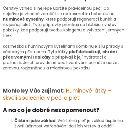
Čerstvý vzhled si nejlépe udržíte pravidelnou péčí. Co
nejdříve je vhodné zaměřit se na kosmetiku bohatou na
huminové kyseliny
, které podporují regeneraci buněk a
rozjasňují pleť. Tyto přípravky pronikají do hlubších vrstev
pokožky, kde podporují tvorbu kolagenu a vyhlazení jemných
linek.
Kosmetika s huminovými kyselinami kombinuje sílu přírody s
vědeckým přístupem. Tyto látky
pleť detoxikují, chrání
před volnými radikály
a přispívají k její hydrataci a
pružnosti. Jejich pravidelné používání vám pomůže udržet
zdravou, rozjasněnou a mladistvou pokožku.
Mohlo by Vás zajímat:
Huminové látky –
skvělí společníci v péči o pleť
A na co je dobré nezapomenout?
Čištění jako základ:
Vyčištěná pleť je základ úspěchu.
Zvýší účinnost vstřebávání dalších vrstev a oddálí