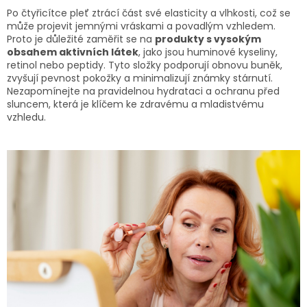
Po čtyřicítce pleť ztrácí část své elasticity a vlhkosti, což se
může projevit jemnými vráskami a povadlým vzhledem.
Proto je důležité zaměřit se na
produkty s vysokým
obsahem aktivních látek
, jako jsou huminové kyseliny,
retinol nebo peptidy. Tyto složky podporují obnovu buněk,
zvyšují pevnost pokožky a minimalizují známky stárnutí.
Nezapomínejte na pravidelnou hydrataci a ochranu před
sluncem, která je klíčem ke zdravému a mladistvému
vzhledu.