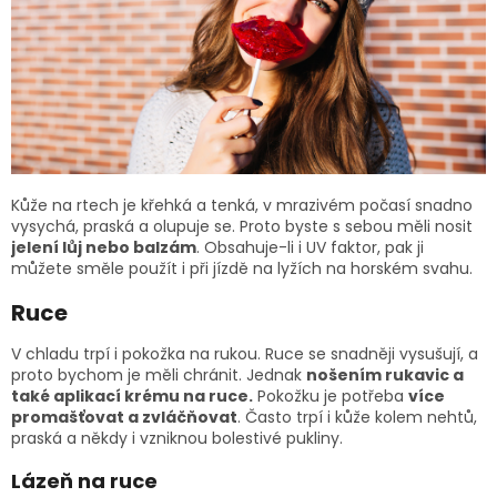
Kůže na rtech je křehká a tenká, v mrazivém počasí snadno
vysychá, praská a olupuje se. Proto byste s sebou měli nosit
jelení lůj nebo balzám
. Obsahuje-li i UV faktor, pak ji
můžete směle použít i při jízdě na lyžích na horském svahu.
Ruce
V chladu trpí i pokožka na rukou. Ruce se snadněji vysušují, a
proto bychom je měli chránit. Jednak
nošením rukavic a
také aplikací krému na ruce.
Pokožku je potřeba
více
promašťovat a zvláčňovat
. Často trpí i kůže kolem nehtů,
praská a někdy i vzniknou bolestivé pukliny.
Lázeň na ruce