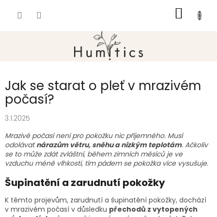
Přejít
NÁKUP
na
obsah
KOŠÍK
Jak se starat o pleť v mrazivém
počasí?
3.1.2025
Mrazivé počasí není pro pokožku nic příjemného. Musí
odolávat
nárazům větru, sněhu a nízkým teplotám
. Ačkoliv
se to může zdát zvláštní, během zimních měsíců je ve
vzduchu méně vlhkosti, tím pádem se pokožka více vysušuje.
Šupinatění a zarudnutí pokožky
K těmto projevům, zarudnutí a šupinatění pokožky, dochází
v mrazivém počasí v důsledku
přechodů z vytopených