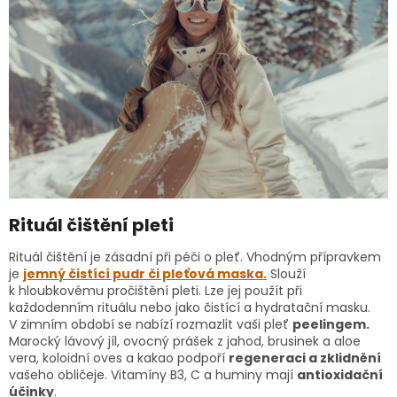
Rituál čištění pleti
Rituál čištění je zásadní při péči o pleť. Vhodným přípravkem
je
jemný čistící pudr či pleťová maska.
Slouží
k hloubkovému pročištění pleti. Lze jej použít při
každodenním rituálu nebo jako čistící a hydratační masku.
V zimním období se nabízí rozmazlit vaši pleť
peelingem.
Marocký lávový jíl, ovocný prášek z jahod, brusinek a aloe
vera, koloidní oves a kakao podpoří
regeneraci a zklidnění
vašeho obličeje. Vitamíny B3, C a huminy mají
antioxidační
účinky
.