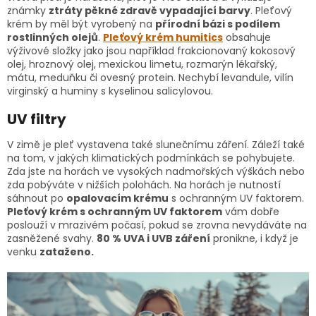
známky
ztráty pěkné zdravě vypadající barvy
. Pleťový
krém by měl být vyrobený na
přírodní bázi s podílem
rostlinných olejů
.
Pleťový krém humitics
obsahuje
výživové složky jako jsou například frakcionovaný kokosový
olej, hroznový olej, mexickou limetu, rozmarýn lékařský,
mátu, meduňku či ovesný protein. Nechybí levandule, vilín
virginský a huminy s kyselinou salicylovou.
UV filtry
V zimě je pleť vystavena také slunečnímu záření. Záleží také
na tom, v jakých klimatických podmínkách se pohybujete.
Zda jste na horách ve vysokých nadmořských výškách nebo
zda pobýváte v nižších polohách. Na horách je nutností
sáhnout po
opalovacím krému
s ochranným UV faktorem.
Pleťový krém s ochranným UV faktorem
vám dobře
poslouží v mrazivém počasí, pokud se zrovna nevydáváte na
zasněžené svahy.
80 % UVA i UVB záření
pronikne, i když je
venku
zataženo.