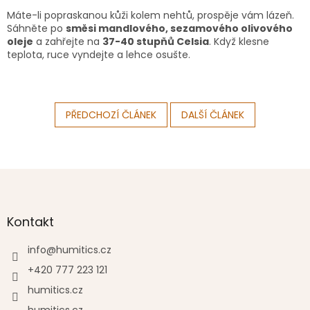
Máte-li popraskanou kůži kolem nehtů, prospěje vám lázeň.
Sáhněte po
směsi mandlového, sezamového olivového
oleje
a zahřejte na
37-40 stupňů Celsia
. Když klesne
teplota, ruce vyndejte a lehce osušte.
PŘEDCHOZÍ ČLÁNEK
DALŠÍ ČLÁNEK
Z
á
p
a
Kontakt
t
í
info
@
humitics.cz
+420 777 223 121
humitics.cz
humitics.cz