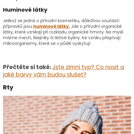
Huminové látky
Jelikož se jedná o přírodní kosmetiku, důležitou součástí
přípravků jsou
huminové látky.
Jde o přírodní organické
látky, které vznikají při rozkladu organické hmoty. Na mysli
máme mech, lišejníky či léčivé byliny. Ke vzniku přispívají
mikroorganismy, které se v půdě vyskytují.
Přečtěte si také:
Jste zimní typ? Co nosit a
jaké barvy vám budou slušet?
Rty