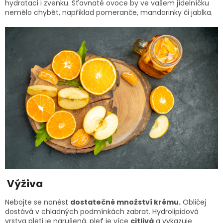
hydrataci i zvenku. Šťavnaté ovoce by ve vašem jídelníčku
nemělo chybět, například pomeranče, mandarinky či jablka.
Výživa
Nebojte se nanést
dostatečné množství krému.
Obličej
dostává v chladných podmínkách zabrat. Hydrolipidová
vrstva pleti je narušená, pleť je více
citlivá
a vykazuje