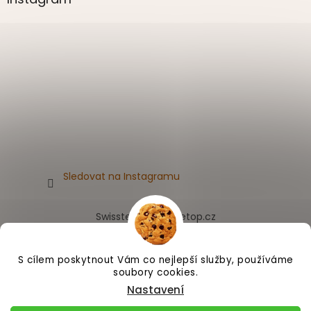
Sledovat na Instagramu
Swissten.eu
Appletop.cz
S cílem poskytnout Vám co nejlepší služby, používáme
soubory cookies.
Vytvořil Shoptet
Nastavení