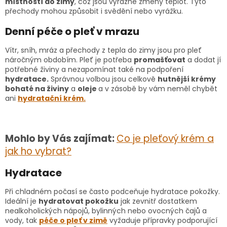
místností do zimy
, což jsou výrazné změny teplot. Tyto
přechody mohou způsobit i svědění nebo vyrážku.
Denní péče o pleť v mrazu
Vítr, sníh, mráz a přechody z tepla do zimy jsou pro pleť
náročným obdobím. Pleť je potřeba
promašťovat
a dodat jí
potřebné živiny a nezapomínat také na podpoření
hydratace.
Správnou volbou jsou celkově
hutnější krémy
bohaté na živiny
a
oleje
a v zásobě by vám neměl chybět
ani
hydratační krém.
Mohlo by Vás zajímat:
Co je pleťový krém a
jak ho vybrat?
Hydratace
Při chladném počasí se často podceňuje hydratace pokožky.
Ideální je
hydratovat pokožku
jak zevnitř dostatkem
nealkoholických nápojů, bylinných nebo ovocných čajů a
vody, tak
péče o pleť v zimě
vyžaduje přípravky podporující